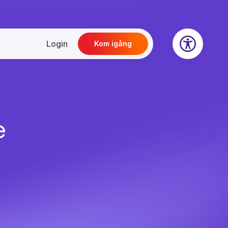
Login
Kom igång
e