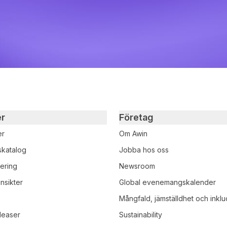
er
Företag
er
Om Awin
skatalog
Jobba hos oss
iering
Newsroom
nsikter
Global evenemangskalender
r
Mångfald, jämställdhet och inklu
leaser
Sustainability