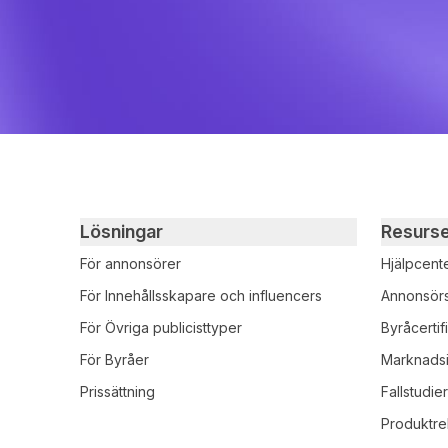
Primary footer navigation
Lösningar
Resurs
För annonsörer
Hjälpcent
För Innehållsskapare och influencers
Annonsör
För Övriga publicisttyper
Byråcertif
För Byråer
Marknadsi
Prissättning
Fallstudie
Produktre