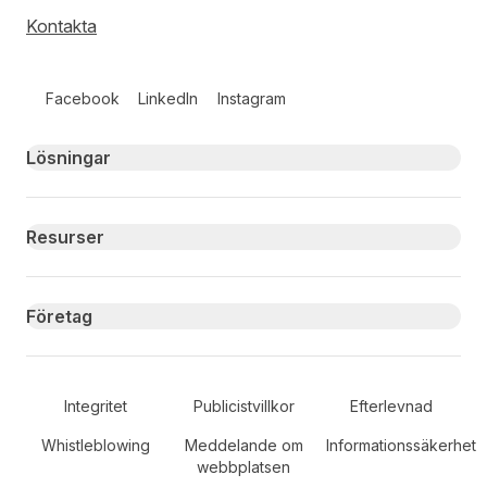
Kontakta
Follow us on social media
Facebook
LinkedIn
Instagram
Primary footer navigation
Lösningar
Resurser
Företag
Secondary Footer Navigation
Integritet
Publicistvillkor
Efterlevnad
Whistleblowing
Meddelande om
Informationssäkerhet
webbplatsen