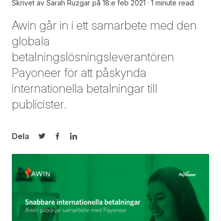
Skrivet av
Sarah Ruzgar
på
18:e feb 2021
1 minute read
Awin går in i ett samarbete med den
globala
betalningslösningsleverantören
Payoneer för att påskynda
internationella betalningar till
publicister.
Dela
Dela på Twitter
Dela på Facebook
Dela på LinkedIn