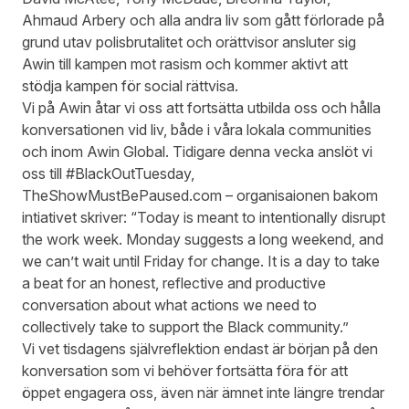
Ahmaud Arbery och alla andra liv som gått förlorade på
grund utav polisbrutalitet och orättvisor ansluter sig
Awin till kampen mot rasism och kommer aktivt att
stödja kampen för social rättvisa.
Vi på Awin åtar vi oss att fortsätta utbilda oss och hålla
konversationen vid liv, både i våra lokala communities
och inom Awin Global. Tidigare denna vecka anslöt vi
oss till #BlackOutTuesday,
TheShowMustBePaused.com
– organisaionen bakom
intiativet skriver: “Today is meant to intentionally disrupt
the work week. Monday suggests a long weekend, and
we can’t wait until Friday for change. It is a day to take
a beat for an honest, reflective and productive
conversation about what actions we need to
collectively take to support the Black community.”
Vi vet tisdagens självreflektion endast är början på den
konversation som vi behöver fortsätta föra för att
öppet engagera oss, även när ämnet inte längre trendar