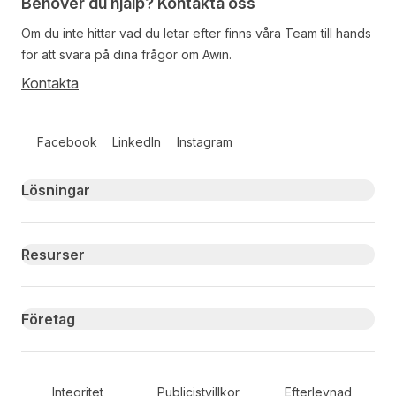
Behöver du hjälp? Kontakta oss
Om du inte hittar vad du letar efter finns våra
Team
till hands
för att svara på dina frågor om Awin.
Kontakta
Follow us on social media
Facebook
LinkedIn
Instagram
Primary footer navigation
Lösningar
Resurser
Företag
Secondary Footer Navigation
Integritet
Publicistvillkor
Efterlevnad