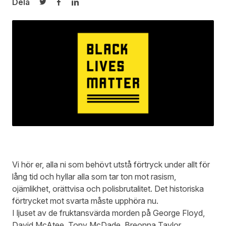
Dela
Dela på Twitter
Dela på Facebook
Dela på LinkedIn
Vi hör er, alla ni som behövt utstå förtryck under allt för
lång tid och hyllar alla som tar ton mot rasism,
ojämlikhet, orättvisa och polisbrutalitet. Det historiska
förtrycket mot svarta måste upphöra nu.
I ljuset av de fruktansvärda morden på George Floyd,
David McAtee, Tony McDade, Breonna Taylor,