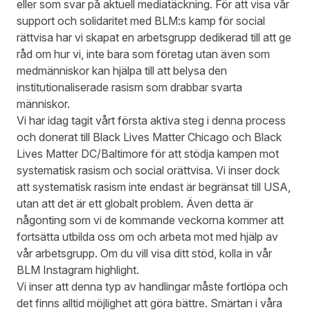
eller som svar på aktuell mediatäckning. För att visa vår
support och solidaritet med
BLM:s
kamp för social
rättvisa har vi skapat en arbetsgrupp dedikerad till att ge
råd om hur vi, inte bara som företag utan även som
medmänniskor kan hjälpa till att belysa den
institutionaliserade rasism som drabbar svarta
människor.
Vi har idag tagit vårt första aktiva steg i denna process
och donerat till
Black Lives Matter Chicago
och
Black
Lives Matter DC/Baltimore
för att stödja kampen mot
systematisk rasism och social orättvisa. Vi inser dock
att systematisk rasism inte endast är begränsat till USA,
utan att det är ett globalt problem. Även detta är
någonting som vi de kommande veckorna kommer att
fortsätta utbilda oss om och arbeta mot med hjälp av
vår arbetsgrupp. Om du vill visa ditt stöd, kolla in vår
BLM Instagram highlight
.
Vi inser att denna typ av handlingar måste fortlöpa och
det finns alltid möjlighet att göra bättre. Smärtan i våra