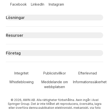
Follow us on social media
Facebook
LinkedIn
Instagram
Primary footer navigation
Lösningar
Resurser
Företag
Secondary Footer Navigation
Integritet
Publicistvillkor
Efterlevnad
Whistleblowing
Meddelande om
Informationssäkerhet
webbplatsen
© 2026, AWIN AB. Alla rättigheter förbehållna. Awin ingår i Axel
Springer Group. Det är inte tillåtet att reproducera, översätta, lagra
eller överföra denna publikation elektroniskt, mekaniskt, via foto