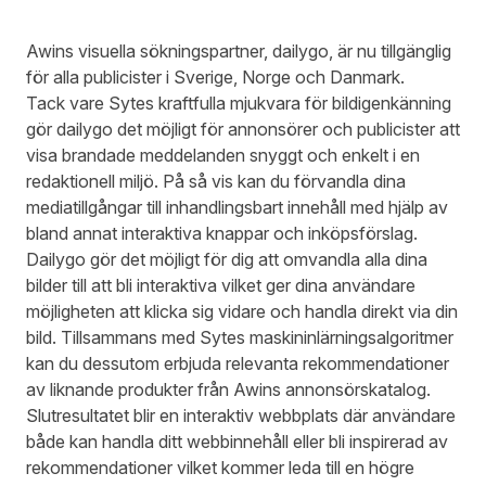
Awins visuella sökningspartner, dailygo, är nu tillgänglig
för alla publicister i Sverige, Norge och Danmark.
Tack vare Sytes kraftfulla mjukvara för bildigenkänning
gör dailygo det möjligt för annonsörer och publicister att
visa brandade meddelanden snyggt och enkelt i en
redaktionell miljö. På så vis kan du förvandla dina
mediatillgångar till inhandlingsbart innehåll med hjälp av
bland annat interaktiva knappar och inköpsförslag.
Dailygo gör det möjligt för dig att omvandla alla dina
bilder till att bli interaktiva vilket ger dina användare
möjligheten att klicka sig vidare och handla direkt via din
bild. Tillsammans med Sytes maskininlärningsalgoritmer
kan du dessutom erbjuda relevanta rekommendationer
av liknande produkter från Awins annonsörskatalog.
Slutresultatet blir en interaktiv webbplats där användare
både kan handla ditt webbinnehåll eller bli inspirerad av
rekommendationer vilket kommer leda till en högre