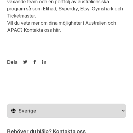
växande team och en portfölj av australiensiska
program så som Etihad, Syperdry, Etsy, Gymshark och
Ticketmaster.
Vill du veta mer om dina möjligheter i Australien och
APAC? Kontakta oss
här
.
Dela
Dela på Twitter
Dela på Facebook
Dela på LinkedIn
Byt land
Behöver du hjälp? Kontakta oss