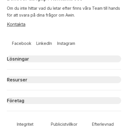
Om du inte hittar vad du letar efter finns våra
Team
till hands
för att svara på dina frågor om Awin.
Kontakta
Follow us on social media
Facebook
LinkedIn
Instagram
Primary footer navigation
Lösningar
Resurser
Företag
Secondary Footer Navigation
Integritet
Publicistvillkor
Efterlevnad