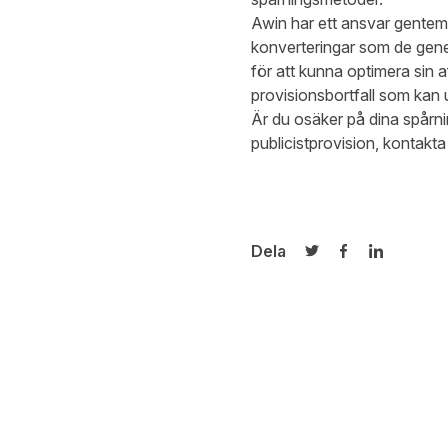
Awin har ett ansvar gentemot 
konverteringar som de gener
för att kunna optimera sin a
provisionsbortfall som kan u
Är du osäker på dina spårnin
publicistprovision, kontakt
Dela
Dela på Twitter
Dela på Face
Dela på L