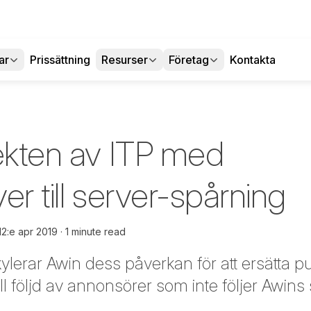
ar
Prissättning
Resurser
Företag
Kontakta
fekten av ITP med
er till server-spårning
12:e apr 2019
1 minute read
kylerar Awin dess påverkan för att ersätta pub
till följd av annonsörer som inte följer Awins