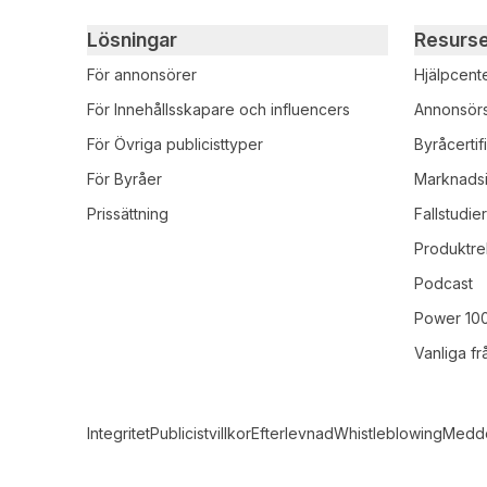
Primary footer navigation
Lösningar
Resurs
För annonsörer
Hjälpcent
För Innehållsskapare och influencers
Annonsör
För Övriga publicisttyper
Byråcertif
För Byråer
Marknadsi
Prissättning
Fallstudie
Produktre
Podcast
Power 10
Vanliga f
Secondary Footer Navigation
Integritet
Publicistvillkor
Efterlevnad
Whistleblowing
Medde