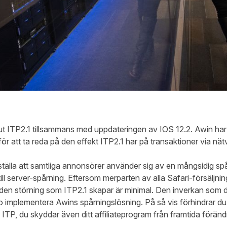
ut ITP2.1 tillsammans med uppdateringen av IOS 12.2. Awin har
ör att ta reda på den effekt ITP2.1 har på transaktioner via nät
rställa att samtliga annonsörer använder sig av en mångsidig s
till server-spårning. Eftersom merparten av alla Safari-försäljn
 den störning som ITP2.1 skapar är minimal. Den inverkan som 
llo implementera Awins spårningslösning. På så vis förhindrar du
 ITP, du skyddar även ditt affiliateprogram från framtida förän