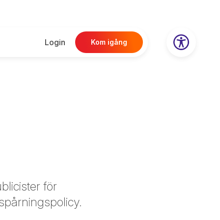
Login
Kom igång
licister för
 spårningspolicy.