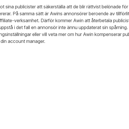
sina publicister att säkerställa att de blir rättvist belönade för
erar. På samma sätt är Awins annonsörer beroende av tillförlitl
ffiliate-verksamhet. Därför kommer Awin att återbetala publicist
ppstå i det fall en annonsör inte ännu uppdaterat sin spårning.
gsinställningar eller vill veta mer om hur Awin kompenserar publ
a din account manager.
book
inkedIn