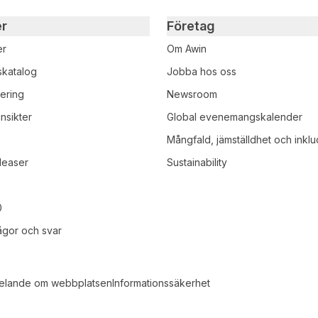
er
Företag
er
Om Awin
skatalog
Jobba hos oss
iering
Newsroom
nsikter
Global evenemangskalender
r
Mångfald, jämställdhet och inklu
leaser
Sustainability
0
rågor och svar
lande om webbplatsen
Informationssäkerhet