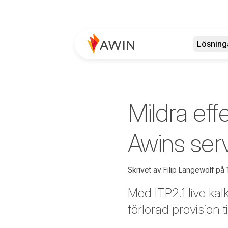
Lösning
Mildra ef
Awins serv
Skrivet av
Filip Langewolf
på
Med ITP2.1 live kal
förlorad provision 