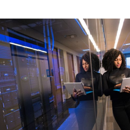
book
inkedIn