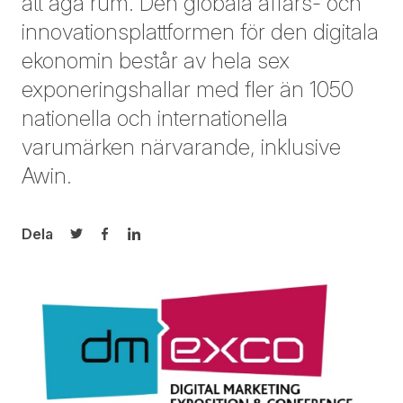
att äga rum. Den globala affärs- och
innovationsplattformen för den digitala
ekonomin består av hela sex
exponeringshallar med fler än 1050
nationella och internationella
varumärken närvarande, inklusive
Awin.
Dela
Dela på Twitter
Dela på Facebook
Dela på LinkedIn