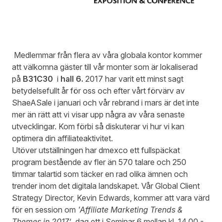
Medlemmar från flera av våra globala kontor kommer
att välkomna gäster till vår monter som är lokaliserad
på
B31C30
i
hall 6.
2017 har varit ett minst sagt
betydelsefullt år för oss och efter vårt förvärv av
ShaeASale i januari och vår rebrand i mars är det inte
mer än rätt att vi visar upp några av våra senaste
utvecklingar. Kom förbi så diskuterar vi hur vi kan
optimera din affiliateaktivitet.
Utöver utställningen har dmexco ett fullspäckat
program bestående av fler än 570 talare och 250
timmar talartid som täcker en rad olika ämnen och
trender inom det digitala landskapet. Vår Global Client
Strategy Director, Kevin Edwards, kommer att vara värd
för en session om
'Affiliate Marketing Trends &
Themes in 2017’
dag ett i Seminar 6 mellan kl. 14.00 -