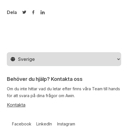
Dela
Dela på Twitter
Dela på Facebook
Dela på LinkedIn
Byt land
Behöver du hjälp? Kontakta oss
Om du inte hittar vad du letar efter finns våra
Team
till hands
för att svara på dina frågor om Awin.
Kontakta
Follow us on social media
Facebook
LinkedIn
Instagram