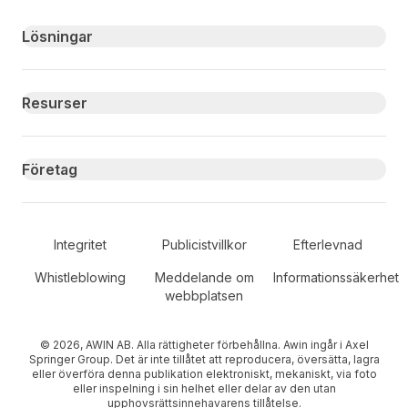
Primary footer navigation
Lösningar
Resurser
Företag
Secondary Footer Navigation
Integritet
Publicistvillkor
Efterlevnad
Whistleblowing
Meddelande om
Informationssäkerhet
webbplatsen
© 2026, AWIN AB. Alla rättigheter förbehållna. Awin ingår i Axel
Springer Group. Det är inte tillåtet att reproducera, översätta, lagra
eller överföra denna publikation elektroniskt, mekaniskt, via foto
eller inspelning i sin helhet eller delar av den utan
upphovsrättsinnehavarens tillåtelse.