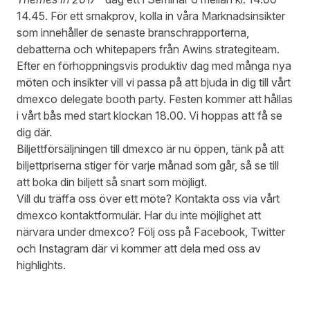
14.45. För ett smakprov, kolla in våra
Marknadsinsikter
som innehåller de senaste branschrapporterna,
debatterna och whitepapers från Awins strategiteam.
Efter en förhoppningsvis produktiv dag med många nya
möten och insikter vill vi passa på att bjuda in dig till vårt
dmexco delegate booth party. Festen kommer att hållas
i vårt bås med start klockan 18.00. Vi hoppas att få se
dig där.
Biljettförsäljningen till dmexco är nu
öppen
, tänk på att
biljettpriserna stiger för varje månad som går, så se till
att boka din biljett så snart som möjligt.
Vill du träffa oss över ett möte? Kontakta oss via vårt
dmexco
kontaktformulär
. Har du inte möjlighet att
närvara under dmexco? Följ oss på
Facebook
,
Twitter
och
Instagram
där vi kommer att dela med oss av
highlights.