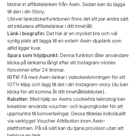
klistrar in affiliatelänken från Awin. Sedan kan du lägga
till den i din Story.
Utöver länkstickerfunktionen finns det ett par andra sätt
att inkludera affiliatelänkar i ditt innehåll:
Länk i biografin:
Det här är en mycket bra och väl
synlig plats att lägga till en extern Awin-djuplänk som
alltid ligger kvar.
Spara som höjdpunkt:
Denna funktion låter användare
klicka på länkarna långt efter att Instagram-stories
försvinner efter 24 timmar.
IGTV:
Få med Awin-länkar i videobeskrivningen för ett
IGTV-klipp och lägg till det i din Instagram-story (du kan
klicka för att komma åt ditt innehållsbibliotek).
Rabatter:
Med hjälp av Awins cookiefria teknologi kan
kreatörer använda voucher- och kupongkoder för att
uppmuntra till konverteringar. Dessa tilldelas individuellt
via verktyget Voucher Attribution inom Awin-
plattformen. På så sätt kan du tjäna provision utan att
behöva en länk.