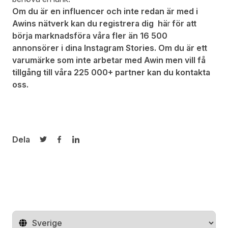
Om du är en influencer och inte redan är med i
Awins nätverk kan du registrera dig
hä
r
för att
börja marknadsföra våra fler än 16 500
annonsörer i dina Instagram Stories. Om du är ett
varumärke som inte arbetar med Awin men vill få
tillgång till våra 225 000+ partner kan du
kontakta
oss
.
Dela
Dela på Twitter
Dela på Facebook
Dela på LinkedIn
Byt land