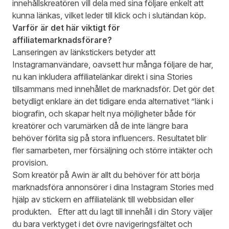
innehållskreatören vill dela med sina följare enkelt att
kunna länkas, vilket leder till klick och i slutändan köp.
Varför är det här viktigt för
affiliatemarknadsförare?
Lanseringen av länkstickers betyder att
Instagramanvändare, oavsett hur många följare de har,
nu kan inkludera affiliatelänkar direkt i sina Stories
tillsammans med innehållet de marknadsför. Det gör det
betydligt enklare än det tidigare enda alternativet ”länk i
biografin, och skapar helt nya möjligheter både för
kreatörer och varumärken då de inte längre bara
behöver förlita sig på stora influencers. Resultatet blir
fler samarbeten, mer försäljning och större intäkter och
provision.
Som kreatör på Awin är allt du behöver för att börja
marknadsföra annonsörer i dina Instagram Stories med
hjälp av stickern en affiliatelänk till webbsidan eller
produkten. Efter att du lagt till innehåll i din Story väljer
du bara verktyget i det övre navigeringsfältet och