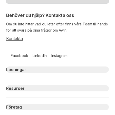
Behöver du hjälp? Kontakta oss
Om du inte hittar vad du letar efter finns våra
Team
till hands
för att svara på dina frågor om Awin.
Kontakta
Follow us on social media
Facebook
LinkedIn
Instagram
Primary footer navigation
Lösningar
Resurser
Företag