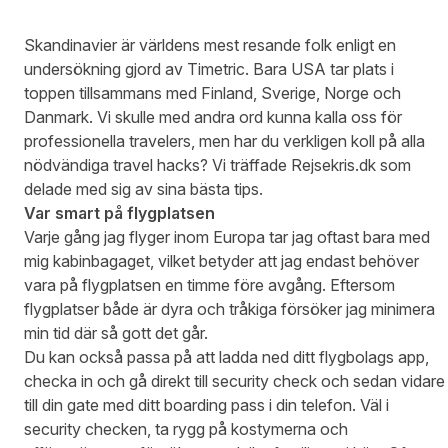
Skandinavier är världens mest resande folk enligt en
undersökning gjord av Timetric. Bara USA tar plats i
toppen tillsammans med Finland, Sverige, Norge och
Danmark. Vi skulle med andra ord kunna kalla oss för
professionella travelers, men har du verkligen koll på alla
nödvändiga travel hacks? Vi träffade Rejsekris.dk som
delade med sig av sina bästa tips.
Var smart på flygplatsen
Varje gång jag flyger inom Europa tar jag oftast bara med
mig kabinbagaget, vilket betyder att jag endast behöver
vara på flygplatsen en timme före avgång. Eftersom
flygplatser både är dyra och tråkiga försöker jag minimera
min tid där så gott det går.
Du kan också passa på att ladda ned ditt flygbolags app,
checka in och gå direkt till security check och sedan vidare
till din gate med ditt boarding pass i din telefon. Väl i
security checken, ta rygg på kostymerna och