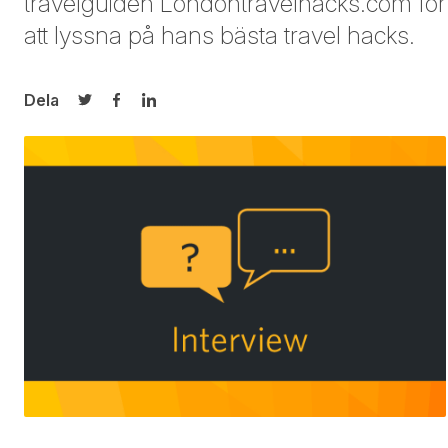
travelguiden
Londontravelhacks.com
för
att lyssna på hans bästa travel hacks.
Dela
Dela på Twitter
Dela på Facebook
Dela på LinkedIn