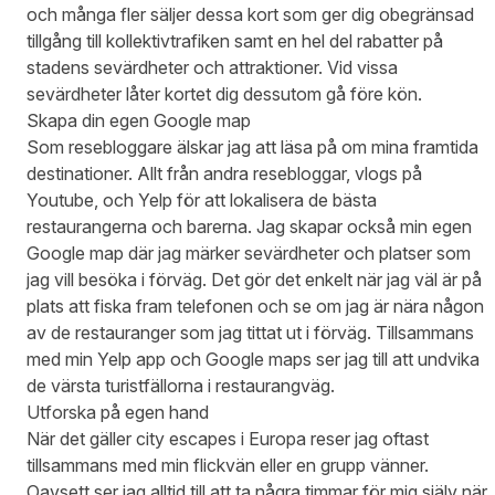
och många fler säljer dessa kort som ger dig obegränsad
tillgång till kollektivtrafiken samt en hel del rabatter på
stadens sevärdheter och attraktioner. Vid vissa
sevärdheter låter kortet dig dessutom gå före kön.
Skapa din egen Google map
Som resebloggare älskar jag att läsa på om mina framtida
destinationer. Allt från andra resebloggar, vlogs på
Youtube, och Yelp för att lokalisera de bästa
restaurangerna och barerna. Jag skapar också min egen
Google map där jag märker sevärdheter och platser som
jag vill besöka i förväg. Det gör det enkelt när jag väl är på
plats att fiska fram telefonen och se om jag är nära någon
av de restauranger som jag tittat ut i förväg. Tillsammans
med min Yelp app och Google maps ser jag till att undvika
de värsta turistfällorna i restaurangväg.
Utforska på egen hand
När det gäller city escapes i Europa reser jag oftast
tillsammans med min flickvän eller en grupp vänner.
Oavsett ser jag alltid till att ta några timmar för mig själv när