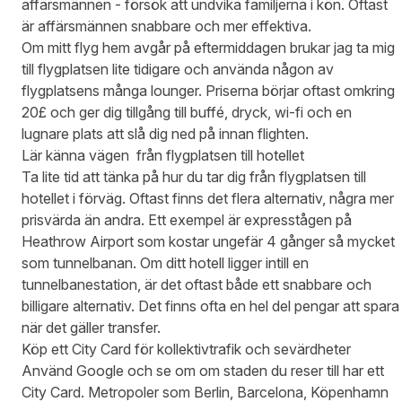
affärsmännen - försök att undvika familjerna i kön. Oftast
är affärsmännen snabbare och mer effektiva.
Om mitt flyg hem avgår på eftermiddagen brukar jag ta mig
till flygplatsen lite tidigare och använda någon av
flygplatsens många lounger. Priserna börjar oftast omkring
20£ och ger dig tillgång till buffé, dryck, wi-fi och en
lugnare plats att slå dig ned på innan flighten.
Lär känna vägen från flygplatsen till hotellet
Ta lite tid att tänka på hur du tar dig från flygplatsen till
hotellet i förväg. Oftast finns det flera alternativ, några mer
prisvärda än andra. Ett exempel är expresstågen på
Heathrow Airport som kostar ungefär 4 gånger så mycket
som tunnelbanan. Om ditt hotell ligger intill en
tunnelbanestation, är det oftast både ett snabbare och
billigare alternativ. Det finns ofta en hel del pengar att spara
när det gäller transfer.
Köp ett City Card för kollektivtrafik och sevärdheter
Använd Google och se om om staden du reser till har ett
City Card. Metropoler som Berlin, Barcelona, Köpenhamn