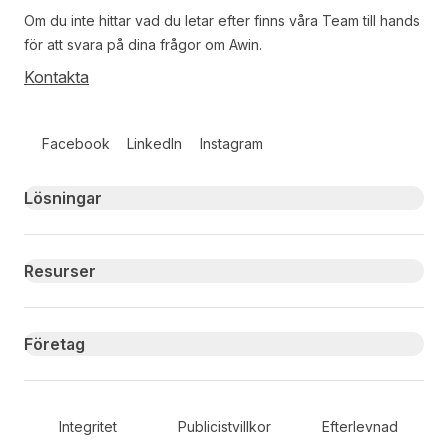
Om du inte hittar vad du letar efter finns våra
Team
till hands
för att svara på dina frågor om Awin.
Kontakta
Follow us on social media
Facebook
LinkedIn
Instagram
Primary footer navigation
Lösningar
Resurser
Företag
Secondary Footer Navigation
Integritet
Publicistvillkor
Efterlevnad