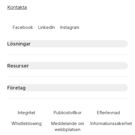
Kontakta
Follow us on social media
Facebook
LinkedIn
Instagram
Primary footer navigation
Lösningar
Resurser
Företag
Secondary Footer Navigation
Integritet
Publicistvillkor
Efterlevnad
Whistleblowing
Meddelande om
Informationssäkerhet
webbplatsen