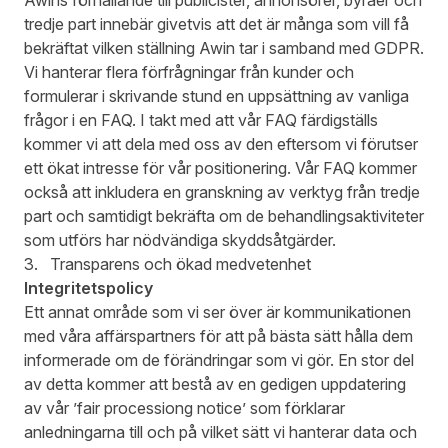
Awins förhållande till publicister, annonsörer, byråer och
tredje part innebär givetvis att det är många som vill få
bekräftat vilken ställning Awin tar i samband med GDPR.
Vi hanterar flera förfrågningar från kunder och
formulerar i skrivande stund en uppsättning av vanliga
frågor i en FAQ. I takt med att vår FAQ färdigställs
kommer vi att dela med oss av den eftersom vi förutser
ett ökat intresse för vår positionering. Vår FAQ kommer
också att inkludera en granskning av verktyg från tredje
part och samtidigt bekräfta om de behandlingsaktiviteter
som utförs har nödvändiga skyddsåtgärder.
3. Transparens och ökad medvetenhet
Integritetspolicy
Ett annat område som vi ser över är kommunikationen
med våra affärspartners för att på bästa sätt hålla dem
informerade om de förändringar som vi gör. En stor del
av detta kommer att bestå av en gedigen uppdatering
av vår ’fair processiong notice’ som förklarar
anledningarna till och på vilket sätt vi hanterar data och