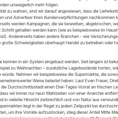
rden unweigerlich mehr folgen.
ät zu wahren, sind wir darauf angewiesen, dass die Lieferkett
gen und Advertiser ihren Kundenverpflichtungen nachkommen 
erseits werden Kampagnen, die sie bewerben, abgebrochen, weil
t Schritt gehalten werden kann (wie es beispielsweise im Haus
 ist). Andererseits haben andere Branchen - wie Versicherun
e große Schwierigkeiten überhaupt Handel zu betreiben oder h
 können in ein System eingebaut werden. Seit langem ist bekan
ispiel zu Weihnachten – zusätzliche Lagerbestände horten, wä
n würde. Nehmen wir beispielsweise die Supermärkte, die sowoh
 in bemerkenswerter Weise belastet haben. Laut Evan Fraser, Dire
ass die Durchschnittsstadt einen Drei-Tages-Vorrat an frischen L
 dass wir immer nur neun Mahlzeiten von einer Anarchie entfern
nd in vielerlei Hinsicht zerbrechlich und von Natur aus verwund
ermärkten liegt in der Regel zu jedem Zeitpunkt bei durchschnit
en, um ihre Vorräte aufzustocken, stieg dieser Anteil Mitte Mä