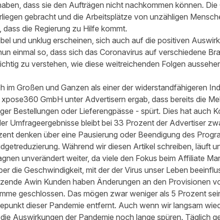
haben, dass sie den Aufträgen nicht nachkommen können. Die 
liegen gebracht und die Arbeitsplätze von unzähligen Mensche
, dass die Regierung zu Hilfe kommt.
el und unklug erscheinen, sich auch auf die positiven Auswir
 nun einmal so, dass sich das Coronavirus auf verschiedene Br
wichtig zu verstehen, wie diese weitreichenden Folgen aussehe
 im Großen und Ganzen als einer der widerstandfähigeren Indus
r xpose360 GmbH
unter Advertisern ergab, dass bereits die Me
er Bestellungen oder Lieferengpässe - spürt. Dies hat auch 
der Umfrageergebnisse bleibt bei 33 Prozent der Advertiser zw
rozent denken über eine Pausierung oder Beendigung des Prog
dgetreduzierung. Während wir diesen Artikel schreiben, läuft u
agnen unverändert weiter, da viele den Fokus beim Affiliate Mar
r die Geschwindigkeit, mit der der Virus unser Leben beeinfluss
Dutzende Awin Kunden haben Änderungen an den Provisionen
amme geschlossen. Das mögen zwar weniger als 5 Prozent sein
epunkt dieser Pandemie entfernt. Auch wenn wir langsam wie
r die Auswirkungen der Pandemie noch lange spüren. Täglich 