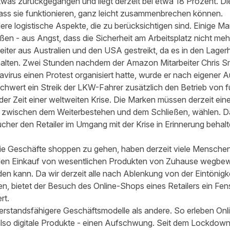
 etwas zurückgegangen und liegt derzeit bei etwa 18 Prozent. Di
ass sie funktionieren, ganz leicht zusammenbrechen können.
ere logistische Aspekte, die zu berücksichtigen sind. Einige 
ßen - aus Angst, dass die Sicherheit am Arbeitsplatz nicht me
ter aus Australien und den USA gestreikt, da es in den Lagerhä
alten. Zwei Stunden nachdem der Amazon Mitarbeiter Chris S
irus einen Protest organisiert hatte, wurde er nach eigener 
schwert ein Streik der LKW-Fahrer zusätzlich den Betrieb von 
er Zeit einer weltweiten Krise. Die Marken müssen derzeit ein
zwischen dem Weiterbestehen und dem Schließen, wählen. Da
her den Retailer im Umgang mit der Krise in Erinnerung behalte
ie Geschäfte shoppen zu gehen, haben derzeit viele Menschen. 
für den Einkauf von wesentlichen Produkten von Zuhause wegb
erden kann. Da wir derzeit alle nach Ablenkung von der Eintönig
ietet der Besuch des Online-Shops eines Retailers ein Fenste
rt.
standsfähigere Geschäftsmodelle als andere. So erleben Onl
so digitale Produkte - einen Aufschwung. Seit dem Lockdown 