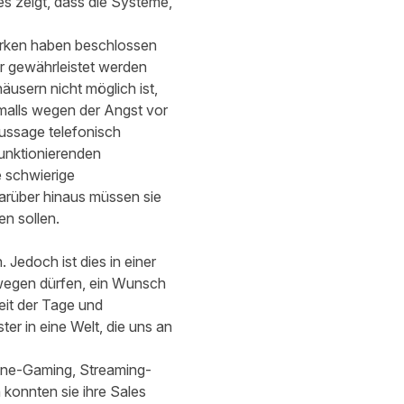
es zeigt, dass die Systeme,
Marken haben beschlossen
hr gewährleistet werden
usern nicht möglich ist,
malls wegen der Angst vor
Aussage telefonisch
funktionierenden
e schwierige
rüber hinaus müssen sie
n sollen.
Jedoch ist dies in einer
ewegen dürfen, ein Wunsch
keit der Tage und
r in eine Welt, die uns an
ine-Gaming, Streaming-
konnten sie ihre Sales