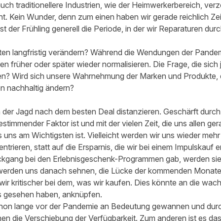
ch traditionellere Industrien, wie der Heimwerkerbereich, ver
t. Kein Wunder, denn zum einen haben wir gerade reichlich Ze
t der Frühling generell die Periode, in der wir Reparaturen durc
alten langfristig verändern? Während die Wendungen der Pand
en früher oder später wieder normalisieren. Die Frage, die sich j
en? Wird sich unsere Wahrnehmung der Marken und Produkte, d
n nachhaltig ändern?
n der Jagd nach dem besten Deal distanzieren. Geschärft durch
estimmender Faktor ist und mit der vielen Zeit, die uns allen ge
s uns am Wichtigsten ist. Vielleicht werden wir uns wieder mehr
rieren, statt auf die Ersparnis, die wir bei einem Impulskauf er
kgang bei den Erlebnisgeschenk-Programmen gab, werden sie 
r werden uns danach sehnen, die Lücke der kommenden Monate
n wir kritischer bei dem, was wir kaufen. Dies könnte an die wac
s gesehen haben, anknüpfen.
chon lange vor der Pandemie an Bedeutung gewannen und durc
inen die Verschiebung der Verfügbarkeit. Zum anderen ist es d