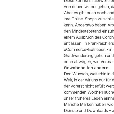
Diese Zahl ist mittlerweile
von denen wir ausgehen, d
Aber es gibt auch noch and
ihre Online-Shops zu schlie
kann. Anderswo haben Arbei
den Mindestabstand einzuh
einem Ausbruch des Coronav
entlassen. In Frankreich er
eCommerce-Betrieben - in d
Gradwanderung gehen und 
auch abwägen, wie Verbrauc
Gewohnheiten ändern
Den Wunsch, weiterhin in d
Welt, in der wir uns nur 
der vorerst nicht erfüllt w
kommenden Wochen suchen, b
unser früheres Leben erinne
Manche Marken haben wider
Dienste und Downloads – al