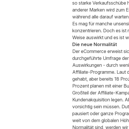
so starke Verkaufsschübe 
anderer Marken wird zum Er
während alle darauf warten
Es mag für manche unsensib
konzentrieren. Doch es ist
Weise auswirkt und es ist 
Die neue Normalität
Der eCommerce erweist sich
durchgeführte
Umfrage de
Auswirkungen - durch wenig
Affiliate-Programme. Laut 
gehabt, aber bereits 18 P
Prozent planen mit einer Bu
Großteil der Affiliate-Kamp
Kundenakquisition legen. Abe
vorsichtig sein müssen. 
pausiert oder ganze Progr
weit von dem globalen Höh
Normalität sind, werden wi