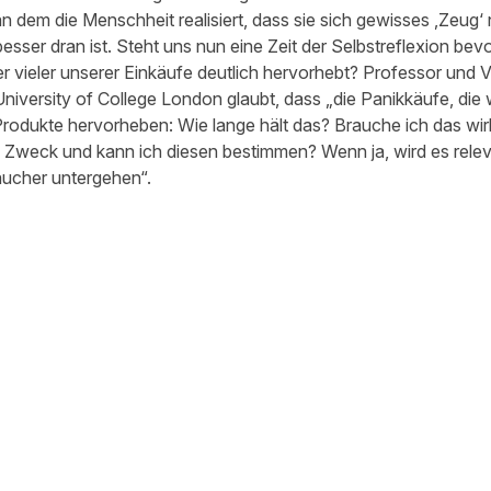
n dem die Menschheit realisiert, dass sie sich gewisses ‚Zeug‘ n
sser dran ist. Steht uns nun eine Zeit der Selbstreflexion bevor
r vieler unserer Einkäufe deutlich hervorhebt? Professor und
niversity of College London glaubt, dass „die Panikkäufe, die w
 Produkte hervorheben: Wie lange hält das? Brauche ich das wirk
n Zweck und kann ich diesen bestimmen? Wenn ja, wird es releva
aucher untergehen“.
 teilen
edIn teilen