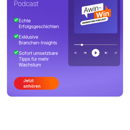
Podcast
Echte
Erfolgsgeschichten
Exklusive
Branchen-Insights
Sofort umsetzbare
Tipps für mehr
Wachstum
Jetzt
anhören