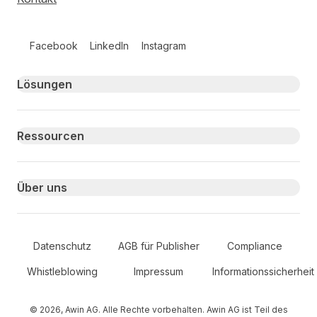
Follow us on social media
Facebook
LinkedIn
Instagram
Primary footer navigation
Lösungen
Ressourcen
Über uns
Secondary Footer Navigation
Datenschutz
AGB für Publisher
Compliance
Whistleblowing
Impressum
Informationssicherheit
© 2026, Awin AG. Alle Rechte vorbehalten. Awin AG ist Teil des