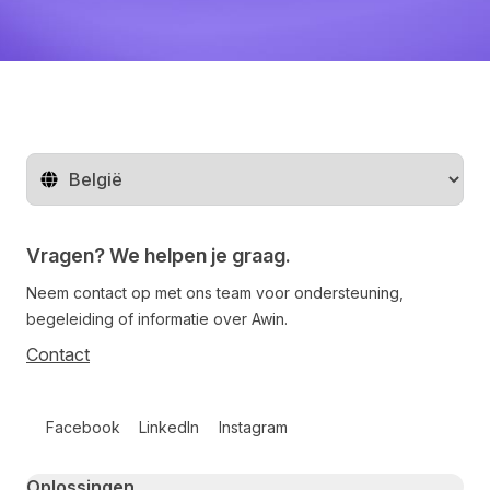
Regio wijzigen
Vragen? We helpen je graag.
Neem contact op met ons team voor ondersteuning,
begeleiding of informatie over Awin.
Contact
Follow us on social media
Facebook
LinkedIn
Instagram
Primary footer navigation
Oplossingen