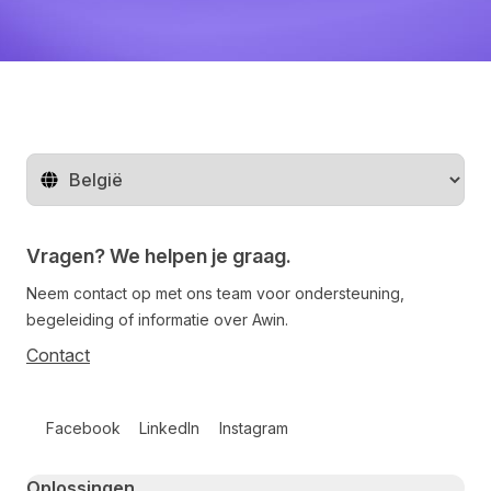
Regio wijzigen
Vragen? We helpen je graag.
Neem contact op met ons team voor ondersteuning,
begeleiding of informatie over Awin.
Contact
Follow us on social media
Facebook
LinkedIn
Instagram
Primary footer navigation
Oplossingen