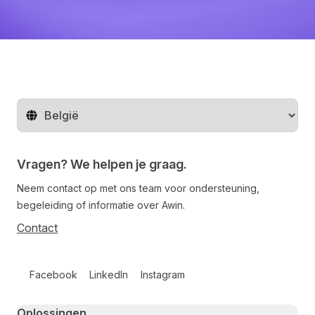
Regio wijzigen
Vragen? We helpen je graag.
Neem contact op met ons team voor ondersteuning,
begeleiding of informatie over Awin.
Contact
Follow us on social media
Facebook
LinkedIn
Instagram
Primary footer navigation
Oplossingen