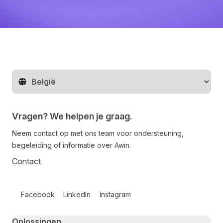
Regio wijzigen
Vragen? We helpen je graag.
Neem contact op met ons team voor ondersteuning,
begeleiding of informatie over Awin.
Contact
Follow us on social media
Facebook
LinkedIn
Instagram
Primary footer navigation
Oplossingen