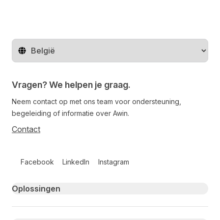
Regio wijzigen
Vragen? We helpen je graag.
Neem contact op met ons team voor ondersteuning,
begeleiding of informatie over Awin.
Contact
Follow us on social media
Facebook
LinkedIn
Instagram
Primary footer navigation
Oplossingen