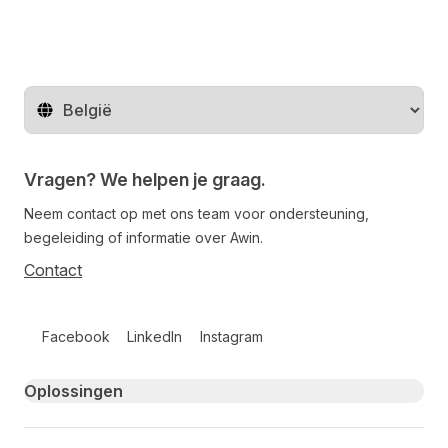
Regio wijzigen
Vragen? We helpen je graag.
Neem contact op met ons team voor ondersteuning,
begeleiding of informatie over Awin.
Contact
Follow us on social media
Facebook
LinkedIn
Instagram
Primary footer navigation
Oplossingen