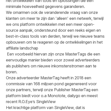
het ontwikkelen van tools en oplossingen die een
minimale hoeveelheid gegevens garanderen.
We omarmen ook de veranderende vraag van onze
klanten om meer te zijn dan 'alleen' een netwerk, terwijl
we ons platform ontwikkelen met een meer open-
source aanpak, ondersteund door een reeks eigen en
best-in-class tools van derden, terwijl we nieuwe teams
opbouwen om te reageren op de ontwikkelingen in het
affiliate landschap
Een voorbeeld hiervan zijn onze MasterTags die een
eenvoudige manier bieden voor zowel adverteerders
als publishers om nieuwe inkomstenstromen aan te
boren.
Onze adverteerder MasterTag heeft in 2018 een
commissie van 168 miljoen pond gegenereerd voor
onze partners, terwijl onze
Publisher MasterTag
een
platform biedt voor o.a
Monotote
,
dailygo
en meest
recent R.O.Eye’s SingleView
Het krachtige platform van SingleView, dat is