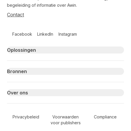
begeleiding of informatie over Awin.
Contact
Follow us on social media
Facebook
LinkedIn
Instagram
Primary footer navigation
Oplossingen
Bronnen
Over ons
Secondary Footer Navigation
Privacybeleid
Voorwaarden
Compliance
voor publishers