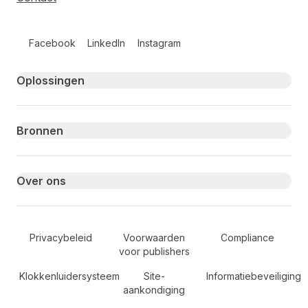
Follow us on social media
Facebook
LinkedIn
Instagram
Primary footer navigation
Oplossingen
Bronnen
Over ons
Secondary Footer Navigation
Privacybeleid
Voorwaarden
Compliance
voor publishers
Klokkenluidersysteem
Site-
Informatiebeveiliging
aankondiging