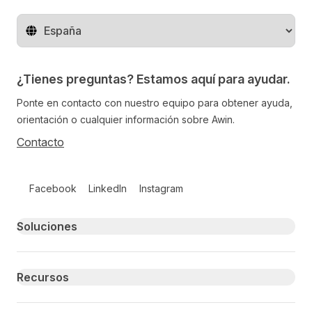
Cambiar de región
¿Tienes preguntas? Estamos aquí para ayudar.
Ponte en contacto con nuestro equipo para obtener ayuda,
orientación o cualquier información sobre Awin.
Contacto
Follow us on social media
Facebook
LinkedIn
Instagram
Primary footer navigation
Soluciones
Recursos