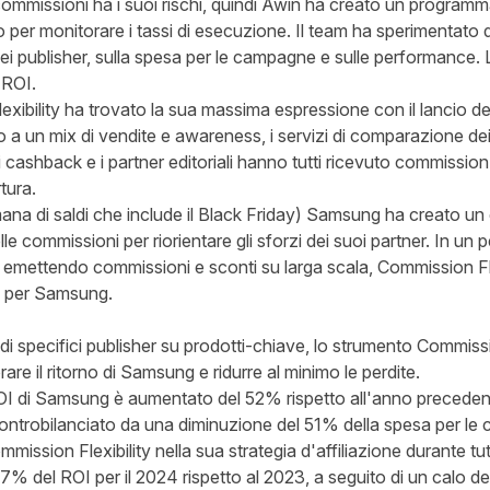
 commissioni ha i suoi rischi, quindi Awin ha creato un program
 per monitorare i tassi di esecuzione. Il team ha sperimentato d
i publisher, sulla spesa per le campagne e sulle performance. L
 ROI.
xibility ha trovato la sua massima espressione con il lancio
a un mix di vendite e awareness, i servizi di comparazione dei p
i cashback e i partner editoriali hanno tutti ricevuto commissio
tura.
mana di saldi che include il Black Friday) Samsung ha creato un 
le commissioni per riorientare gli sforzi dei suoi partner. In un pe
o emettendo commissioni e sconti su larga scala, Commission Fl
co per Samsung.
i specifici publisher su prodotti-chiave, lo strumento Commissi
orare il ritorno di Samsung e ridurre al minimo le perdite.
OI di Samsung è aumentato del 52% rispetto all'anno precedente
controbilanciato da una diminuzione del 51% della spesa per l
mission Flexibility nella sua strategia d'affiliazione durante t
% del ROI per il 2024 rispetto al 2023, a seguito di un calo del