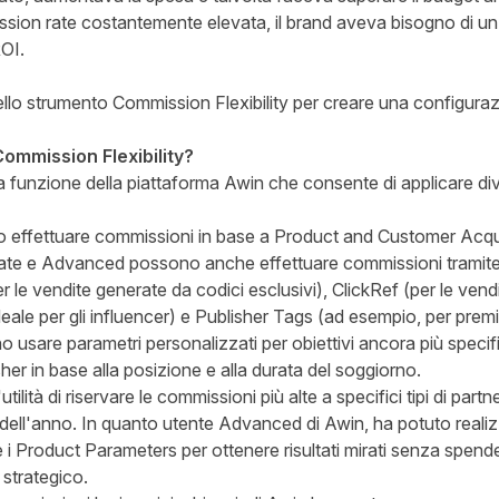
ssion rate costantemente elevata, il brand aveva bisogno di un 
OI.
ello strumento Commission Flexibility per creare una configura
ommission Flexibility?
a funzione della piattaforma Awin che consente di applicare di
no effettuare commissioni in base a Product and Customer Acquis
erate e Advanced possono anche effettuare commissioni tramit
 le vendite generate da codici esclusivi), ClickRef (per le vend
ideale per gli influencer) e Publisher Tags (ad esempio, per premi
 usare parametri personalizzati per obiettivi ancora più specif
er in base alla posizione e alla durata del soggiorno.
ilità di riservare le commissioni più alte a specifici tipi di part
ell'anno. In quanto utente Advanced di Awin, ha potuto reali
 e i Product Parameters per ottenere risultati mirati senza spen
 strategico.