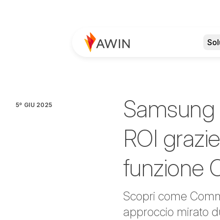
Sol
Samsung r
5º GIU 2025
ROI grazie
funzione 
Scopri come Commis
approccio mirato du