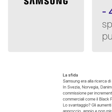
-
sp
pu
Scritto da
Richard Towey
In d
3 tempo di lettura
La sfida
Samsung era alla ricerca di
In Svezia, Norvegia, Danimar
commissione per incrementar
commerciali come il Black F
Lo svantaggio? Gli aumenti de
approccio, ampio e non mira