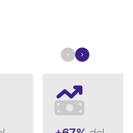
l
+67%
del