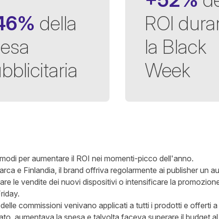
 46%
della
ROI dura
esa
la Black
bblicitaria
Week
ata
 modi per aumentare il ROI nei momenti-picco dell'anno.
ca e Finlandia, il brand offriva regolarmente ai publisher un a
e le vendite dei nuovi dispositivi o intensificare la promozion
riday.
lle commissioni venivano applicati a tutti i prodotti e offerti a 
to, aumentava la spesa e talvolta faceva superare il budget al 