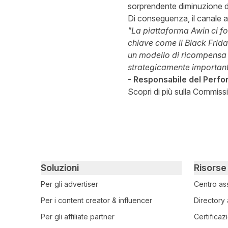
sorprendente diminuzione de
Di conseguenza, il canale aff
"La piattaforma Awin ci fo
chiave come il Black Frida
un modello di ricompensa p
strategicamente importanti
- Responsabile del Perf
Scopri di più sulla Commissi
Primary footer navigation
Soluzioni
Risorse
Per gli advertiser
Centro as
Per i content creator & influencer
Directory 
Per gli affiliate partner
Certificaz