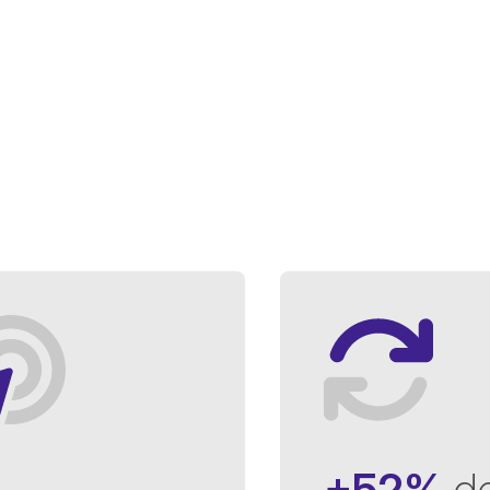
+52%
de