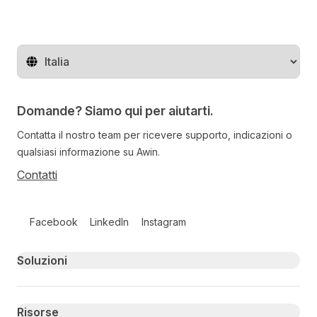
Cambia regione
Domande? Siamo qui per aiutarti.
Contatta il nostro team per ricevere supporto, indicazioni o
qualsiasi informazione su Awin.
Contatti
Follow us on social media
Facebook
LinkedIn
Instagram
Primary footer navigation
Soluzioni
Risorse