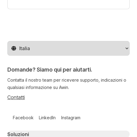
Cambia regione
Domande? Siamo qui per aiutarti.
Contatta il nostro team per ricevere supporto, indicazioni o
qualsiasi informazione su Awin.
Contatti
Follow us on social media
Facebook
LinkedIn
Instagram
Primary footer navigation
Soluzioni