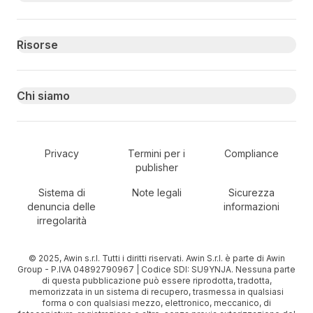
Risorse
Chi siamo
Secondary Footer Navigation
Privacy
Termini per i
Compliance
publisher
Sistema di
Note legali
Sicurezza
denuncia delle
informazioni
irregolarità
© 2025, Awin s.r.l. Tutti i diritti riservati. Awin S.r.l. è parte di Awin
Group - P.IVA 04892790967 | Codice SDI: SU9YNJA. Nessuna parte
di questa pubblicazione può essere riprodotta, tradotta,
memorizzata in un sistema di recupero, trasmessa in qualsiasi
forma o con qualsiasi mezzo, elettronico, meccanico, di