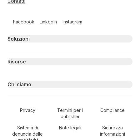
Contatti
Follow us on social media
Facebook
LinkedIn
Instagram
Primary footer navigation
Soluzioni
Risorse
Chi siamo
Secondary Footer Navigation
Privacy
Termini per i
Compliance
publisher
Sistema di
Note legali
Sicurezza
denuncia delle
informazioni