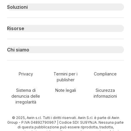
Primary footer navigation
Soluzioni
Risorse
Chi siamo
Secondary Footer Navigation
Privacy
Termini per i
Compliance
publisher
Sistema di
Note legali
Sicurezza
denuncia delle
informazioni
irregolarità
© 2025, Awin s.r.l. Tutti i diritti riservati. Awin S.r.l. è parte di Awin
Group - P.IVA 04892790967 | Codice SDI: SU9YNJA. Nessuna parte
di questa pubblicazione può essere riprodotta, tradotta,