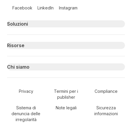
Follow us on social media
Facebook
LinkedIn
Instagram
Primary footer navigation
Soluzioni
Risorse
Chi siamo
Secondary Footer Navigation
Privacy
Termini per i
Compliance
publisher
Sistema di
Note legali
Sicurezza
denuncia delle
informazioni
irregolarità