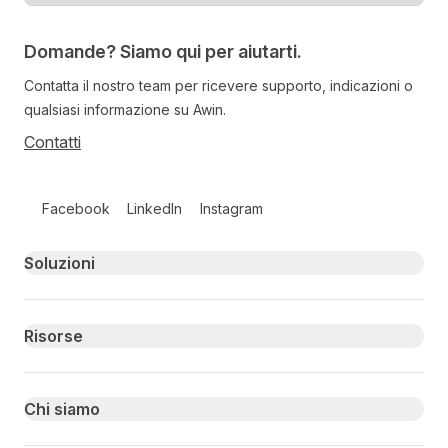
Domande? Siamo qui per aiutarti.
Contatta il nostro team per ricevere supporto, indicazioni o
qualsiasi informazione su Awin.
Contatti
Follow us on social media
Facebook
LinkedIn
Instagram
Primary footer navigation
Soluzioni
Risorse
Chi siamo