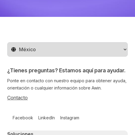
Cambiar de región
¿Tienes preguntas? Estamos aquí para ayudar.
Ponte en contacto con nuestro equipo para obtener ayuda,
orientación o cualquier información sobre Awin.
Contacto
Follow us on social media
Facebook
LinkedIn
Instagram
Primary footer navigation
Soluciones