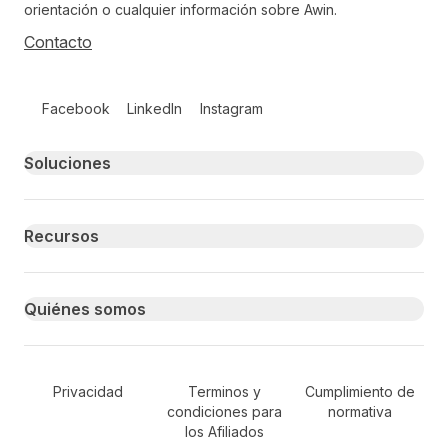
orientación o cualquier información sobre Awin.
Contacto
Follow us on social media
Facebook
LinkedIn
Instagram
Primary footer navigation
Soluciones
Recursos
Quiénes somos
Secondary Footer Navigation
Privacidad
Terminos y
Cumplimiento de
condiciones para
normativa
los Afiliados