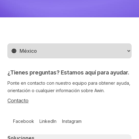
Cambiar de región
¿Tienes preguntas? Estamos aquí para ayudar.
Ponte en contacto con nuestro equipo para obtener ayuda,
orientación o cualquier información sobre Awin.
Contacto
Follow us on social media
Facebook
LinkedIn
Instagram
Primary footer navigation
Soluciones