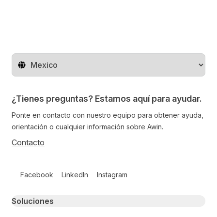
Cambiar de región
¿Tienes preguntas? Estamos aquí para ayudar.
Ponte en contacto con nuestro equipo para obtener ayuda,
orientación o cualquier información sobre Awin.
Contacto
Follow us on social media
Facebook
LinkedIn
Instagram
Primary footer navigation
Soluciones