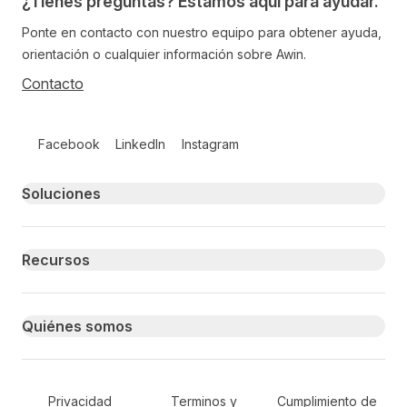
¿Tienes preguntas? Estamos aquí para ayudar.
Ponte en contacto con nuestro equipo para obtener ayuda,
orientación o cualquier información sobre Awin.
Contacto
Follow us on social media
Facebook
LinkedIn
Instagram
Primary footer navigation
Soluciones
Recursos
Quiénes somos
Secondary Footer Navigation
Privacidad
Terminos y
Cumplimiento de