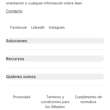
orientación o cualquier información sobre Awin.
Contacto
Follow us on social media
Facebook
LinkedIn
Instagram
Primary footer navigation
Soluciones
Recursos
Quiénes somos
Secondary Footer Navigation
Privacidad
Terminos y
Cumplimiento de
condiciones para
normativa
los Afiliados