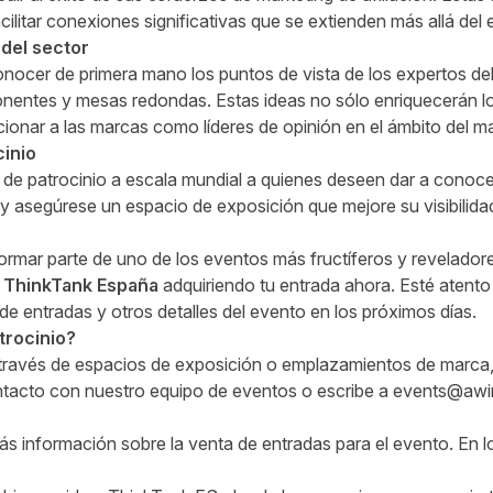
acilitar conexiones significativas que se extienden más allá del 
del sector
nocer de primera mano los puntos de vista de los expertos del
onentes y mesas redondas. Estas ideas no sólo enriquecerán l
cionar a las marcas como líderes de opinión en el ámbito del mar
inio
de patrocinio a escala mundial a quienes deseen dar a conoce
y asegúrese un espacio de exposición que mejore su visibilida
formar parte de uno de los eventos más fructíferos y revelador
 ThinkTank España
adquiriendo tu entrada ahora
. Esté atent
 de entradas y otros
detalles del evento
en los próximos días.
trocinio?
 través de espacios de exposición o emplazamientos de marca
ntacto
con nuestro equipo de eventos o escribe a
events@awi
s información sobre la venta de entradas para el evento. En l