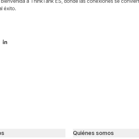
bienvenida a ThinkTank ES, donde las conexiones se conviert
 éxito.
tir en Twitter
mpartir en Facebook
Compartir en LinkedIn
os
Quiénes somos