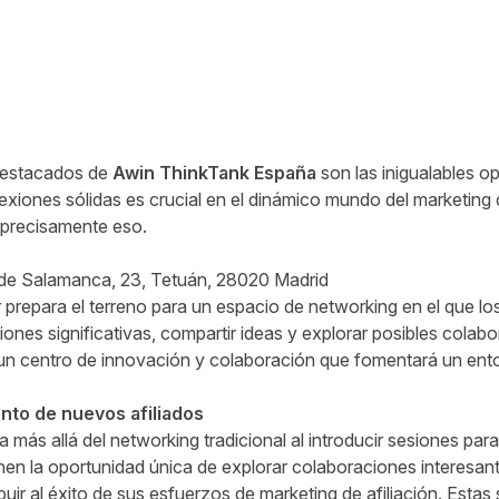
destacados de
Awin ThinkTank España
son las inigualables o
xiones sólidas es crucial en el dinámico mundo del marketing d
r precisamente eso.
 de Salamanca, 23, Tetuán, 28020 Madrid
 prepara el terreno para un espacio de networking en el que l
nes significativas, compartir ideas y explorar posibles colab
un centro de innovación y colaboración que fomentará un entor
nto de nuevos afiliados
 más allá del networking tradicional al introducir sesiones par
ienen la oportunidad única de explorar colaboraciones interesa
buir al éxito de sus esfuerzos de marketing de afiliación. Esta