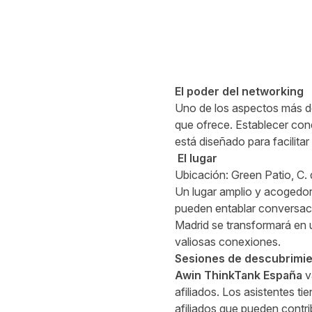
El poder del networking
Uno de los aspectos más 
que ofrece. Establecer cone
está diseñado para facilita
El lugar
Ubicación:
Green Patio, C.
Un lugar amplio y acogedor
pueden entablar conversacio
Madrid se transformará en 
valiosas conexiones.
Sesiones de descubrimie
Awin ThinkTank España
va
afiliados. Los asistentes t
afiliados que pueden contri