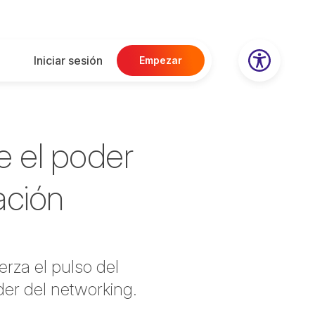
Iniciar sesión
Empezar
e el poder
ación
rza el pulso del
der del networking.