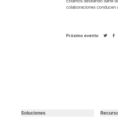
Estamos deseando darte la 
colaboraciones conducen al
Próximo evento
Compar
Co
Primary footer navigation
Soluciones
Recurs