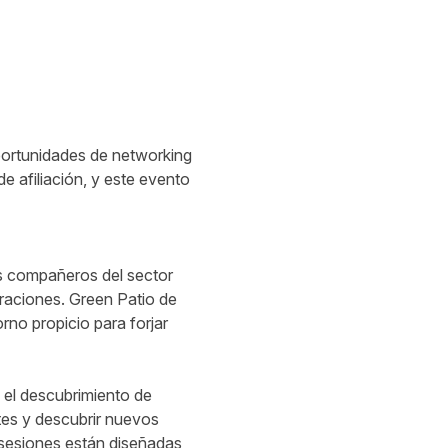
portunidades de networking
e afiliación, y este evento
os compañeros del sector
oraciones. Green Patio de
no propicio para forjar
a el descubrimiento de
ntes y descubrir nuevos
s sesiones están diseñadas