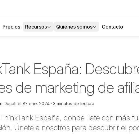
Precios
Recursos
Quiénes somos
Contacto
kTank España: Descubr
es de marketing de afili
i Ducati
el
8º ene. 2024
3 minutos de lectura
 ThinkTank España, donde late con más fue
ción. Únete a nosotros para descubrir el po