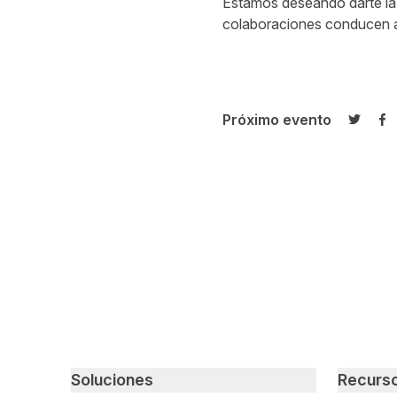
Estamos deseando darte la 
colaboraciones conducen al
Próximo evento
Compar
Co
Primary footer navigation
Soluciones
Recurs