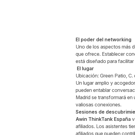
El poder del networking
Uno de los aspectos más 
que ofrece. Establecer cone
está diseñado para facilita
El lugar
Ubicación:
Green Patio, C.
Un lugar amplio y acogedor
pueden entablar conversacio
Madrid se transformará en 
valiosas conexiones.
Sesiones de descubrimie
Awin ThinkTank España
va
afiliados. Los asistentes t
afiliados que pueden contri