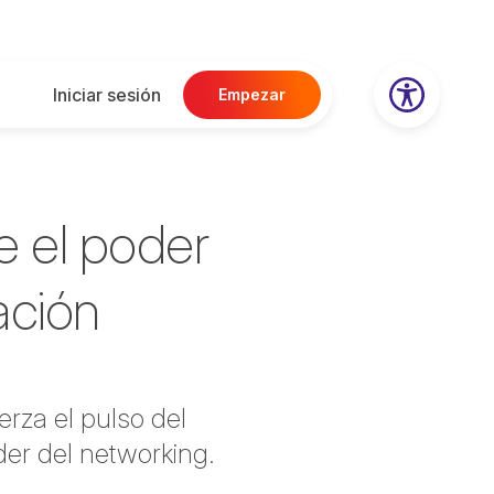
Iniciar sesión
Empezar
e el poder
ación
rza el pulso del
der del networking.