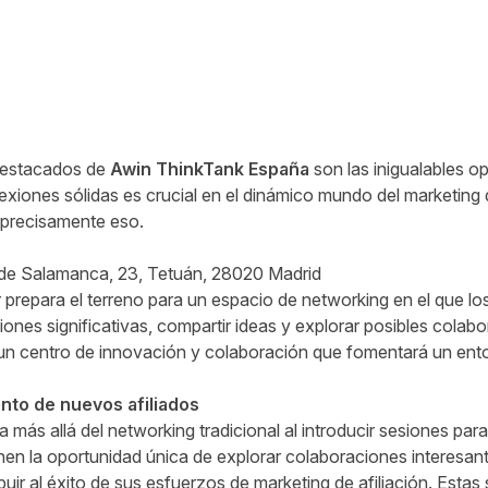
destacados de
Awin ThinkTank España
son las inigualables o
xiones sólidas es crucial en el dinámico mundo del marketing d
r precisamente eso.
 de Salamanca, 23, Tetuán, 28020 Madrid
 prepara el terreno para un espacio de networking en el que l
nes significativas, compartir ideas y explorar posibles colab
un centro de innovación y colaboración que fomentará un entor
nto de nuevos afiliados
 más allá del networking tradicional al introducir sesiones par
ienen la oportunidad única de explorar colaboraciones interesa
buir al éxito de sus esfuerzos de marketing de afiliación. Esta