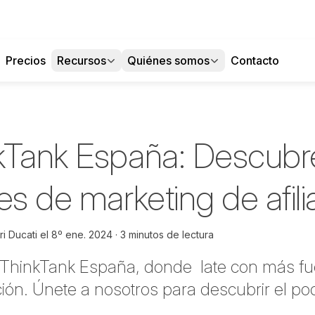
Precios
Recursos
Quiénes somos
Contacto
kTank España: Descubr
es de marketing de afili
i Ducati
el
8º ene. 2024
3 minutos de lectura
 ThinkTank España, donde late con más fue
ción. Únete a nosotros para descubrir el po