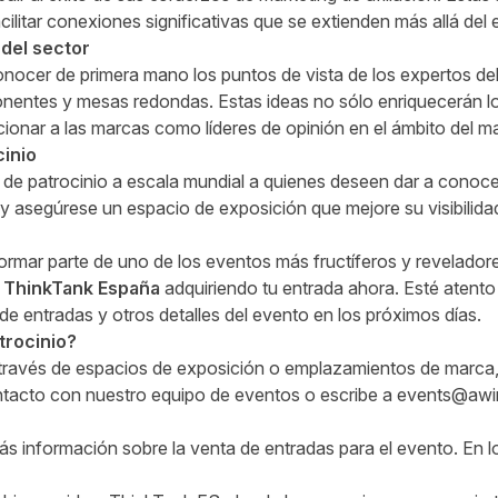
acilitar conexiones significativas que se extienden más allá del 
del sector
nocer de primera mano los puntos de vista de los expertos del
onentes y mesas redondas. Estas ideas no sólo enriquecerán l
cionar a las marcas como líderes de opinión en el ámbito del mar
inio
de patrocinio a escala mundial a quienes deseen dar a conoce
y asegúrese un espacio de exposición que mejore su visibilida
formar parte de uno de los eventos más fructíferos y revelador
 ThinkTank España
adquiriendo tu entrada ahora
. Esté atent
 de entradas y otros
detalles del evento
en los próximos días.
trocinio?
 través de espacios de exposición o emplazamientos de marca
ntacto
con nuestro equipo de eventos o escribe a
events@awi
s información sobre la venta de entradas para el evento. En l