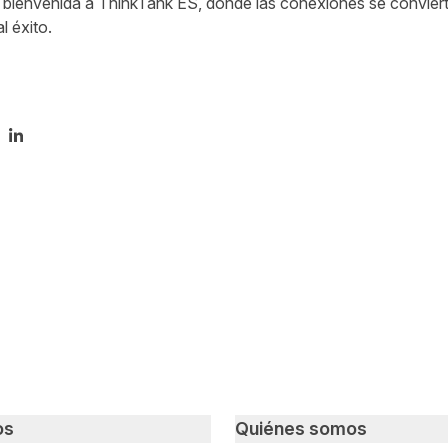
bienvenida a ThinkTank ES, donde las conexiones se conviert
 éxito.
tir en Twitter
mpartir en Facebook
Compartir en LinkedIn
os
Quiénes somos