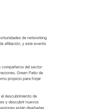
portunidades de networking
e afiliación, y este evento
os compañeros del sector
oraciones. Green Patio de
no propicio para forjar
a el descubrimiento de
ntes y descubrir nuevos
s sesiones están diseñadas