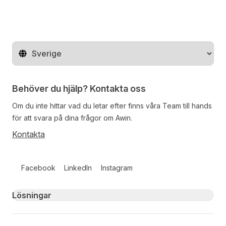
Byt land
Behöver du hjälp? Kontakta oss
Om du inte hittar vad du letar efter finns våra
Team
till hands
för att svara på dina frågor om Awin.
Kontakta
Follow us on social media
Facebook
LinkedIn
Instagram
Primary footer navigation
Lösningar