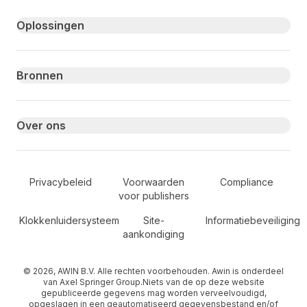
Primary footer navigation
Oplossingen
Bronnen
Over ons
Secondary Footer Navigation
Privacybeleid
Voorwaarden
Compliance
voor publishers
Klokkenluidersysteem
Site-
Informatiebeveiliging
aankondiging
© 2026, AWIN B.V. Alle rechten voorbehouden. Awin is onderdeel
van Axel Springer Group.Niets van de op deze website
gepubliceerde gegevens mag worden verveelvoudigd,
opgeslagen in een geautomatiseerd gegevensbestand en/of