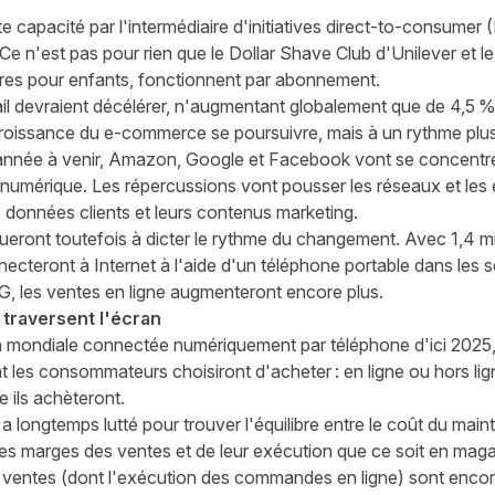
 capacité par l'intermédiaire d'initiatives direct-to-consumer (
n'est pas pour rien que le Dollar Shave Club d'Unilever et le
res pour enfants, fonctionnent par abonnement.
ail devraient décélérer, n'augmentant globalement que de 4,5 
roissance du e-commerce se poursuivre, mais à un rythme plus
'année à venir, Amazon, Google et Facebook vont se concentre
é numérique. Les répercussions vont pousser les réseaux et les é
s données clients et leurs contenus marketing.
ront toutefois à dicter le rythme du changement. Avec 1,4 mi
ecteront à Internet à l'aide d'un téléphone portable dans les 
G, les ventes en ligne augmenteront encore plus.
 traversent l'écran
 mondiale connectée numériquement par téléphone d'ici 2025,
 les consommateurs choisiront d'acheter : en ligne ou hors li
e ils achèteront.
le a longtemps lutté pour trouver l'équilibre entre le coût du mai
des marges des ventes et de leur exécution que ce soit en maga
 ventes (dont l'exécution des commandes en ligne) sont encore