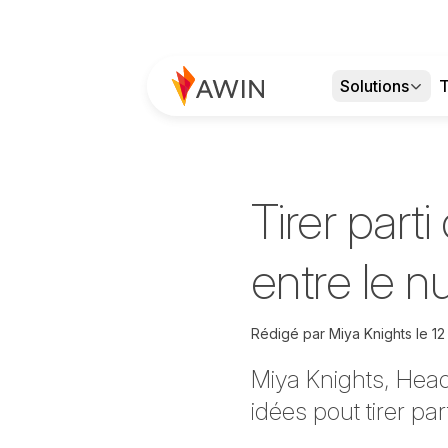
Solutions
T
Tirer part
entre le n
Rédigé par
Miya Knights le
12
Miya
Knights,
Head 
idées pout tirer p