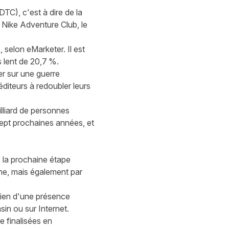
DTC), c'est à dire de la
 Nike Adventure Club, le
%,
selon
eMarketer
. Il est
 lent de 20,7 %.
r sur une guerre
diteurs à redoubler leurs
lliard de personnes
sept prochaines années, et
 la prochaine étape
gne, mais également par
ntien d'une présence
sin ou sur Internet.
 finalisées en