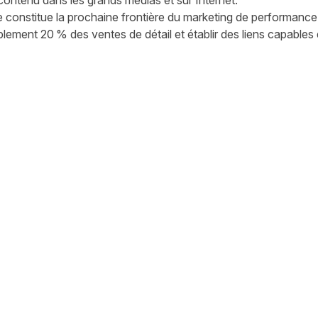
contenu dans les grands médias et sur Internet.
 constitue la prochaine frontière du marketing de performance :
ement 20 % des ventes de détail et établir des liens capables d
witter
sur Facebook
ger sur LinkedIn