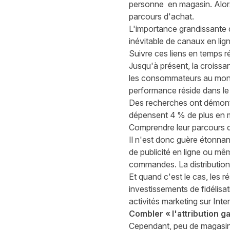
personne
en magasin
. Alo
parcours d'achat.
L'importance grandissante d
inévitable de canaux en lig
Suivre ces liens en temps ré
Jusqu'à présent, la croiss
les consommateurs au monde
performance réside dans le
Des recherches
ont démontr
dépensent 4 % de plus en 
Comprendre leur parcours d'
Il n'est donc guère étonnan
de publicité en ligne ou mê
commandes. La distribution 
Et quand c'est le cas, les 
investissements de fidélisati
activités marketing sur Inte
Combler « l'attribution
g
Cependant, peu de magasins 