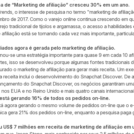
sa de “Marketing de afiliação” cresceu 30% em um ano.
ends, o interesse de pesquisa no termo "marketing de afili
mbro de 2017. Como o varejo online continua crescendo em qu
ejo tradicional de tijolos e argamassa, o acesso a habilidade
afiliação está se tornando cada vez mais importante, particu
liados agora é gerada pelo marketing de afiliação.
ornou-se uma
estratégia
importante para quase 9 em cada 10 af
es, isso se desenvolveu porque algumas fontes tradicionais de
curado o marketing de afiliação para gerar mais receita. Um e
 a receita inclui o desenvolvimento do Snapchat Discover. D
ançamento do Snapchat Discover, os negócios garantiram uma
s nos EUA e no Reino Unido e mais quatro canais internacionai
o está gerando 16% de todos os pedidos on-line.
stá agora gerando o mesmo volume de pedidos on-line que o e-
ica gera 21% dos pedidos on-line, enquanto a pesquisa paga
u US$ 7 milhões em receita de marketing de afiliação em 