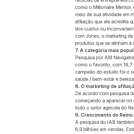
Notícias de
entrepreneur.c
como o Millionaire Mentor,
meio de sua atividade em ma
afiliação que ele acredita 
dos custos ou inconvenient
com Jones, o marketing de
produtos que se alinham à 
7. A categoria mais popu
Pesquisa por AM Navigato
como o favorito, com 18,7 
campeão do estudo foi o se
saúde / bem-estar e beleza
8. O marketing de afiliaç
De acordo com pesquisa da
começando a aparecer no 
todo o setor agrícola do Re
9. Crescimento do Reino
A pesquisa do
IAB
também 
8,9 bilhões em vendas. Es