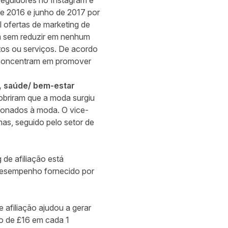
seguidores no Instagram e
de 2016 e junho de 2017 por
l ofertas de marketing de
ram sem reduzir em nenhum
tos ou serviços. De acordo
e concentram em promover
s, saúde/ bem-estar
obriram que a moda surgiu
ionados à moda. O vice-
as, seguido pelo setor de
 de afiliação está
esempenho fornecido por
afiliação ajudou a gerar
o de £16 em cada 1