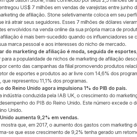
om
que Jason Stone, mais conhecido por seus 2,5 milhões de 
 entregou US$ 7 milhões em vendas de varejistas entre junho 
rketing de afiliação. Stone seletivamente coloca em seu perfi
que irá atrair seus seguidores. Esses 7 milhões de dólares vie
es envolvidos na venda online da sua própria marca de produ
 afiliação é mais bem-sucedido quando os influenciadores s
sua marca pessoal e aos interesses do nicho de mercado.
lar do marketing de afiliação é moda, seguida de esporte
r
para a popularidade de nichos de marketing de afiliação desc
por cento das campanhas da filial promovendo produtos relac
tor de esportes e produtos ao ar livre com 14,6% dos program
, que representou 11,1% dos programas.
ão do Reino Unido agora impulsiona 1% do PIB do país.
 indústria conduzida pela
IAB UK
, o crescimento do marketing
desempenho do PIB do Reino Unido. Este número excede o d
ino Unido.
 Unido aumenta 9,2% em vendas.
mostra que, em 2017, o aumento dos gastos com marketing de 
tima-se que esse crescimento de 9,2% tenha gerado um retorn