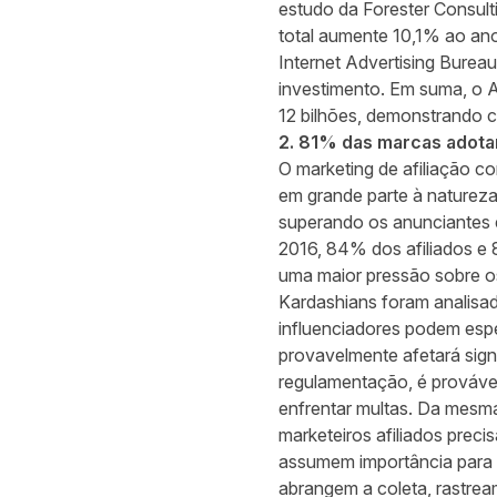
estudo da Forester Consult
total aumente 10,1% ao ano 
Internet
Advertising Bureau
investimento. Em suma, o
A
12 bilhões, demonstrando c
2. 81% das marcas adotar
O marketing de afiliação co
em grande parte à natureza
superando os anunciantes e
2016, 84% dos afiliados e 
uma maior pressão sobre os
Kardashians foram analisa
influenciadores podem espe
provavelmente afetará sign
regulamentação, é provável
enfrentar multas. Da mesm
marketeiros afiliados prec
assumem importância para 
abrangem a coleta, rastrea