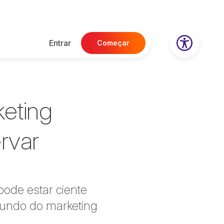
Entrar
Começar
keting
rvar
pode estar ciente
undo do marketing