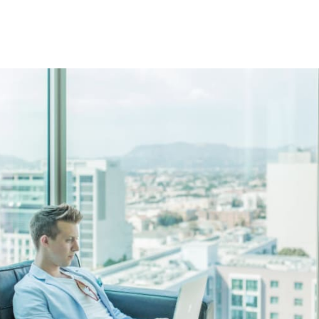
ar no Twitter
rtilhar no Facebook
ompartilhar no LinkedIn