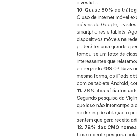
investido.
10. Quase 50% do tráfego
O uso de internet móvel ex
móveis do Google, os sites
smartphones e tablets. Ago
dispositivos móveis na red
poderá ter uma grande queda
tornou-se um fator de class
interessantes que relatamo
entregando £89,03 libras n
mesma forma, os iPads obt
com os tablets Android, co
11. 76% dos afiliados ach
Segundo pesquisa da
Vigli
que isso não interrompe a e
marketing de afiliação o p
sentem que gera receita adi
12. 78% dos CMO nomeara
Uma recente pesquisa cola