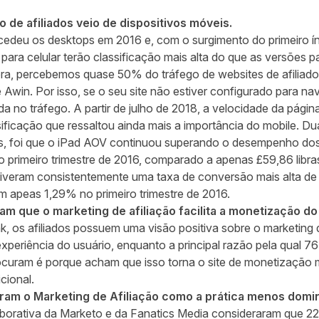
 de afiliados veio de dispositivos móveis.
cedeu os desktops em 2016 e, com o surgimento do primeiro ín
 para celular terão classificação mais alta do que as versões
ra, percebemos quase 50% do tráfego de websites de afiliado
e Awin. Por isso, se o seu site não estiver configurado para 
 no tráfego. A partir de julho de 2018, a velocidade da págin
ificação que ressaltou ainda mais a importância do mobile. Dua
s, foi que o iPad AOV continuou superando o desempenho dos 
o primeiro trimestre de 2016, comparado a apenas £59,86 libras
iveram consistentemente uma taxa de conversão mais alta 
m apeas 1,29% no primeiro trimestre de 2016.
am que o marketing de afiliação facilita a monetização do 
nk
, os afiliados possuem uma visão positiva sobre o marketing
xperiência do usuário, enquanto a principal razão pela qual 7
rocuram é porque acham que isso torna o site de monetização
cional.
m o Marketing de Afiliação como a prática menos domi
borativa da Marketo e da Fanatics Media consideraram que 2