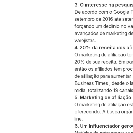
3. O interesse na pesqui
De acordo com o Google Tr
setembro de 2016 até sete
forçando um declínio no var
avançados de marketing de 
varejistas.
4. 20% da receita dos afi
O marketing de afiliação t
20% de sua receita. Em part
então os afiliados têm pro
de afiliação para aumentar
Business Times
, desde o l
mídia, totalizando 19 canai
5. Marketing de afiliaçã
O marketing de afiliação e
oferecendo. A busca orgân
line.
6. Um Influenciador gero