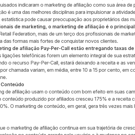
quisados indicaram o marketing de afiliação como sua área de
ção é uma das melhores disciplinas para impulsionar a ativida
a estatística pode causar preocupação aos proprietários das m
onais de marketing, o marketing de afiliação é o principal
Retail Federation
, mais de um terço dos profissionais de marke
a das formas mais fortes de conquistar novos clientes.
keting de afiliação Pay-Per-Call estão entregando taxas d
s ligações telefônicas forem um elemento integral de sua estrat
ando o recurso
Pay-Per-Call
, estará deixando a receita e as ve
or chamada variam, em média, entre 10 a 15 por cento, em 
ne.
, Conteúdo
ting de afiliação usam o conteúdo com bom efeito em suas c
 conteúdo produzido por afiliados cresceu 175% e a receita cr
. O marketing de conteúdo, em geral, gera três vezes mais 
que o marketing de afiliação continua em sua trajetória de cres