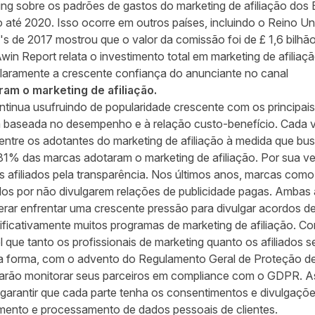
ing sobre os padrões de gastos do marketing de afiliação dos
até 2020. Isso ocorre em outros países, incluindo o Reino Uni
's
de 2017 mostrou que o valor da comissão foi de £ 1,6 bilh
win Report
relata o investimento total em marketing de afilia
laramente a crescente confiança do anunciante no canal
am o marketing de afiliação.
ntinua usufruindo de popularidade crescente com os principais
 baseada no desempenho e à relação custo-benefício. Cada ve
ntre os adotantes do marketing de afiliação à medida que bus
81% das marcas adotaram o marketing de afiliação. Por sua ve
 afiliados pela transparência. Nos últimos anos, marcas com
dos por não divulgarem relações de publicidade pagas. Ambas
rar enfrentar uma crescente pressão para divulgar acordos de
ificativamente muitos programas de marketing de afiliação. 
 que tanto os profissionais de marketing quanto os afiliados 
a forma, com o advento do
Regulamento Geral de Proteção d
isarão monitorar seus parceiros em compliance com o GDPR. As
garantir que cada parte tenha os consentimentos e divulgaçõ
mento e processamento de dados pessoais de clientes.