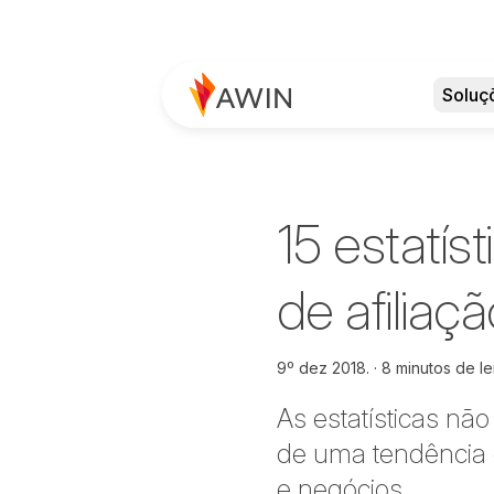
Soluç
15 estatís
de afiliaç
9º dez 2018.
8 minutos de le
As estatísticas nã
de uma tendência
e negócios.