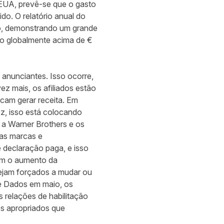
 EUA, prevê-se que o gasto
do. O relatório anual do
ão, demonstrando um grande
ção globalmente acima de €
 anunciantes. Isso ocorre,
z mais, os afiliados estão
cam gerar receita. Em
z, isso está colocando
o a
Warner Brothers
e os
 as marcas e
 declaração paga, e isso
Com o aumento da
sejam forçados a mudar ou
e Dados
em maio, os
 relações de habilitação
es apropriados que