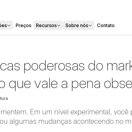
ões
Preços
Recursos
Sobre nós
Contato
ticas poderosas do mar
ão que vale a pena obse
itura
o mentem. Em um nível experimental, você 
 ou algumas mudanças acontecendo no m