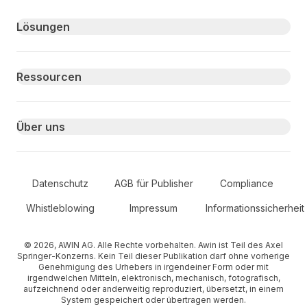
Primary footer navigation
Lösungen
Ressourcen
Über uns
Secondary Footer Navigation
Datenschutz
AGB für Publisher
Compliance
Whistleblowing
Impressum
Informationssicherheit
© 2026, AWIN AG. Alle Rechte vorbehalten. Awin ist Teil des Axel
Springer-Konzerns. Kein Teil dieser Publikation darf ohne vorherige
Genehmigung des Urhebers in irgendeiner Form oder mit
irgendwelchen Mitteln, elektronisch, mechanisch, fotografisch,
aufzeichnend oder anderweitig reproduziert, übersetzt, in einem
System gespeichert oder übertragen werden.