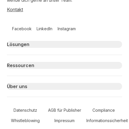
wende dich gerne an unser Team.
Kontakt
Follow us on social media
Facebook
LinkedIn
Instagram
Primary footer navigation
Lösungen
Ressourcen
Über uns
Secondary Footer Navigation
Datenschutz
AGB für Publisher
Compliance
Whistleblowing
Impressum
Informationssicherheit