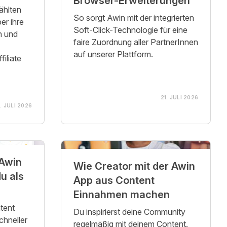
Browser-Erweiterungen
ählten
So sorgt Awin mit der integrierten
er ihre
Soft-Click-Technologie für eine
n und
faire Zuordnung aller PartnerInnen
auf unserer Plattform.
iliate
21. JULI 2026
. JULI 2026
 Awin
Wie Creator mit der Awin
App aus Content
Einnahmen machen
tent
Du inspirierst deine Community
chneller
regelmäßig mit deinem Content.