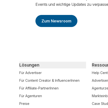
Events und wichtige Updates zu verpasse
Zum Newsroom
Primary footer navigation
Lösungen
Ressou
Für Advertiser
Help Cent
Für Content Creator & InfluencerInnen
Advertise
Für Affiliate-PartnerInnen
Agenturzer
Für Agenturen
Markteinb
Preise
Case Stud