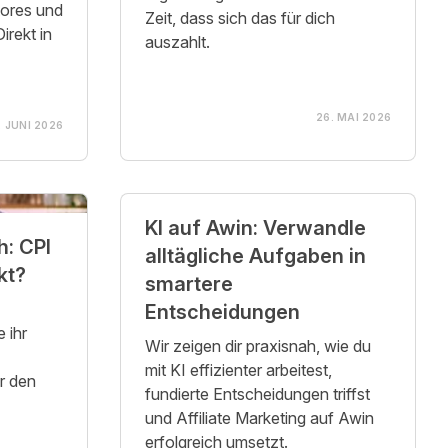
tores und
Zeit, dass sich das für dich
irekt in
auszahlt.
26. MAI 2026
. JUNI 2026
KI auf Awin: Verwandle
h: CPI
alltägliche Aufgaben in
kt?
smartere
Entscheidungen
 ihr
Wir zeigen dir praxisnah, wie du
mit KI effizienter arbeitest,
r den
fundierte Entscheidungen triffst
und Affiliate Marketing auf Awin
erfolgreich umsetzt.