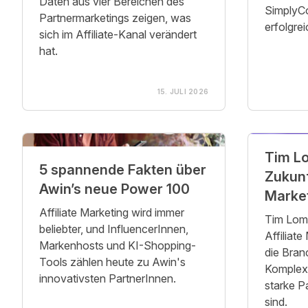
Daten aus vier Bereichen des
SimplyC
Partnermarketings zeigen, was
erfolgre
sich im Affiliate-Kanal verändert
hat.
15. JULI 2026
Tim Lo
5 spannende Fakten über
Zukunf
Awin’s neue Power 100
Marke
Affiliate Marketing wird immer
Tim Lomb
beliebter, und InfluencerInnen,
Affiliate
Markenhosts und KI-Shopping-
die Bran
Tools zählen heute zu Awin's
Komplex
innovativsten PartnerInnen.
starke P
sind.