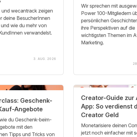
c
Wir sprechen mit ausgew
 und wecantrack zeigen
Power 100-Mitgliedern üb
er deine BesucherInnen
persönlichen Geschichte
und wie du mehr von
ihre Perspektiven auf die
 KundInnen verwandelst.
wichtigsten Themen im Aff
Marketing.
3. AUG. 2026
28
Creator-Guide zur
rclass: Geschenk-
App: So verdienst du als
Kauf-Angebote
Creator Geld
 wie du Geschenk-beim-
Monetarisiere deinen Con
gebote mit den
jetzt noch einfacher mit s
hen Tipps und Tricks von