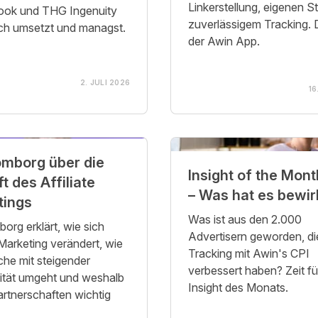
Linkerstellung, eigenen S
ook und THG Ingenuity
zuverlässigem Tracking. D
ich umsetzt und managst.
der Awin App.
2. JULI 2026
16
mborg über die
Insight of the Mont
t des Affiliate
– Was hat es bewir
tings
Was ist aus den 2.000
org erklärt, wie sich
Advertisern geworden, die
 Marketing verändert, wie
Tracking mit Awin's CPI
che mit steigender
verbessert haben? Zeit fü
ität umgeht und weshalb
Insight des Monats.
artnerschaften wichtig