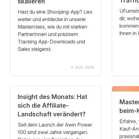
Traffi
skalieren
UFurnish
Hast du eine Shooping-App? Lies
dir, woh
weiter und entdecke in unserer
kommen 
Masterclass, wie du mit starken
ihnen in
PartnerInnen und präzisem
Tracking App-Downloads und
Sales steigerst.
5. AUG. 2026
Insight des Monats: Hat
Maste
sich die Affiliate-
beim-
Landschaft verändert?
Erfahre,
Seit dem Launch der Awin Power
Kauf-An
100 sind zwei Jahre vergangen.
praxisna