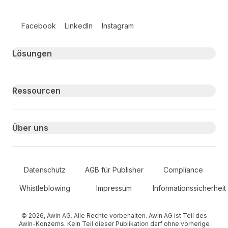
Follow us on social media
Facebook
LinkedIn
Instagram
Primary footer navigation
Lösungen
Ressourcen
Über uns
Secondary Footer Navigation
Datenschutz
AGB für Publisher
Compliance
Whistleblowing
Impressum
Informationssicherheit
© 2026, Awin AG. Alle Rechte vorbehalten. Awin AG ist Teil des
Awin-Konzerns. Kein Teil dieser Publikation darf ohne vorherige