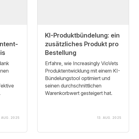
KI-Produktbündelung: ein
ntent-
zusätzliches Produkt pro
is
Bestellung
dank
Erfahre, wie Increasingly VioVets
inen
Produktentwicklung mit einem KI-
Bündelungstool optimiert und
fektive
seinen durchschnittlichen
.
Warenkorbwert gesteigert hat.
. AUG. 2025
13. AUG. 2025