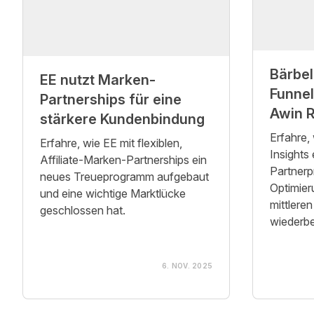
Bärbel
EE nutzt Marken-
Funne
Partnerships für eine
Awin R
stärkere Kundenbindung
Erfahre,
Erfahre, wie EE mit flexiblen,
Insights
Affiliate-Marken-Partnerships ein
Partner
neues Treueprogramm aufgebaut
Optimier
und eine wichtige Marktlücke
mittlere
geschlossen hat.
wiederbe
6. NOV. 2025