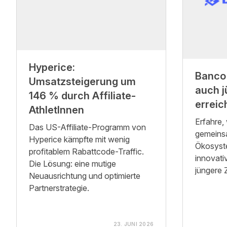
Hyperice:
Banco 
Umsatzsteigerung um
auch j
146 % durch Affiliate-
erreic
AthletInnen
Erfahre,
Das US-Affiliate-Programm von
gemeinsa
Hyperice kämpfte mit wenig
Ökosyste
profitablem Rabattcode-Traffic.
innovati
Die Lösung: eine mutige
jüngere Z
Neuausrichtung und optimierte
Partnerstrategie.
23. JUNI 2026