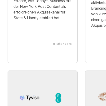
Erfahre, wie Today’s Business mit
aktivier
der New York Post Content als
Branding
erfolgreichen Akquisekanal für
von kurz
State & Liberty etabliert hat.
einen ga
Akquisit
11. MÄRZ 2026