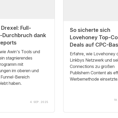
 Drexel: Full-
So sicherte sich
l-Durchbruch dank
Lovehoney Top-Co
eports
Deals auf CPC-Bas
 wie Awin's Tools und
Erfahre, wie Lovehoney 
 ein stagnierendes
Linkbys Netzwerk und se
programm mit
Connections zu großen
ungen im oberen und
Publishern Content als ef
n Funnel-Bereich
Werbemethode einsetzte
lebt haben.
19
4. SEP. 2025