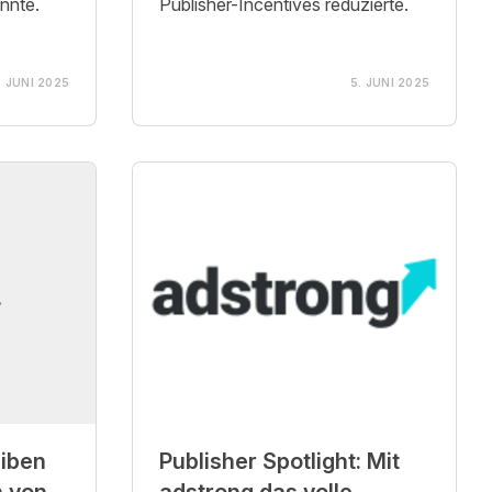
nnte.
Publisher-Incentives reduzierte.
. JUNI 2025
5. JUNI 2025
eiben
Publisher Spotlight: Mit
n von
adstrong das volle