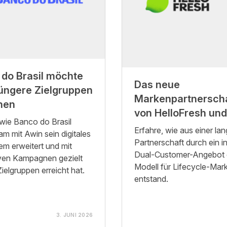
do Brasil möchte
Das neue
üngere Zielgruppen
Markenpartnersch
hen
von HelloFresh un
 wie Banco do Brasil
Erfahre, wie aus einer lan
m mit Awin sein digitales
Partnerschaft durch ein in
m erweitert und mit
Dual-Customer-Angebot 
ven Kampagnen gezielt
Modell für Lifecycle-Mar
ielgruppen erreicht hat.
entstand.
3. JUNI 2026