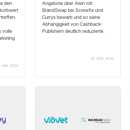
ie den
Angebote über Awin mit
nkorbwert
BrandSwap bei Screwfix und
treffen.
Currys bewarb und so seine
Abhängigkeit von Cashback-
 volle
Publishern deutlich reduzierte.
arketing
25. NOV. 2025
. JAN. 2026