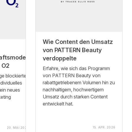
Wie Content den Umsatz
von PATTERN Beauty
aftsmodell
verdoppelte
d O2
Erfahre, wie sich das Programm
von PATTERN Beauty von
ge blockierten
rabattgetriebenem Volumen hin zu
dividuelles
nachhaltigem, hochwertigem
ein neues
Umsatz durch starken Content
keting
entwickelt hat.
15. APR. 2026
20. MAI 2026