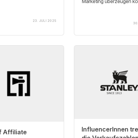
Marketing überzeugen ko
23. JULI 2025
30
InfluencerInnen tr
 Affiliate
die Verkaufszahle