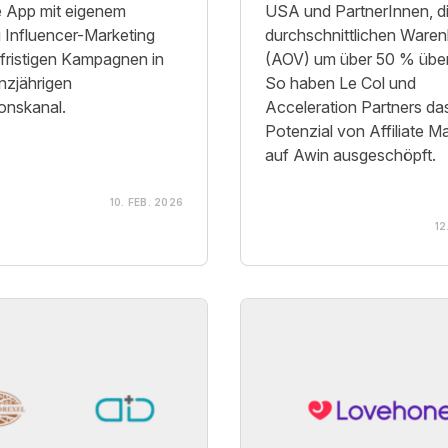
te App mit eigenem
USA und PartnerInnen, d
 Influencer-Marketing
durchschnittlichen Ware
fristigen Kampagnen in
(AOV) um über 50 % über
nzjährigen
So haben Le Col und
ionskanal.
Acceleration Partners das
Potenzial von Affiliate M
auf Awin ausgeschöpft.
10. FEB. 2026
12