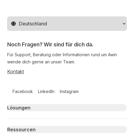
Region ändern
Noch Fragen? Wir sind für dich da.
Für Support, Beratung oder Informationen rund um Awin
wende dich gerne an unser Team.
Kontakt
Follow us on social media
Facebook
LinkedIn
Instagram
Primary footer navigation
Lösungen
Ressourcen