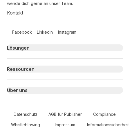
wende dich gerne an unser Team.
Kontakt
Follow us on social media
Facebook
LinkedIn
Instagram
Primary footer navigation
Lösungen
Ressourcen
Über uns
Secondary Footer Navigation
Datenschutz
AGB für Publisher
Compliance
Whistleblowing
Impressum
Informationssicherheit