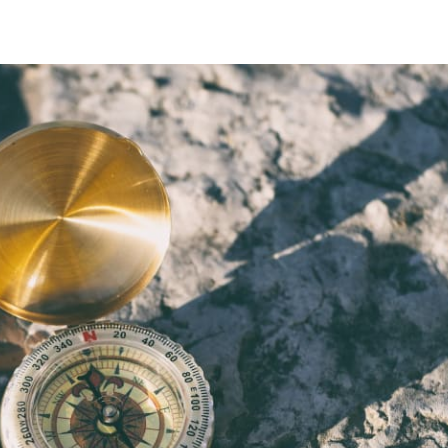
 teilen
edIn teilen