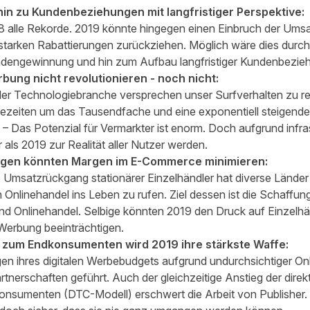
in zu Kundenbeziehungen mit langfristiger Perspektive:
8 alle Rekorde. 2019 könnte hingegen einen Einbruch der Umsat
n starken Rabattierungen zurückziehen. Möglich wäre dies durc
dengewinnung und hin zum Aufbau langfristiger Kundenbezie
rbung nicht revolutionieren - noch nicht:
er Technologiebranche versprechen unser Surfverhalten zu re
ezeiten um das Tausendfache und eine exponentiell steigende
– Das Potenzial für Vermarkter ist enorm. Doch aufgrund infrast
 als 2019 zur Realität aller Nutzer werden.
ngen könnten Margen im E-Commerce minimieren:
 Umsatzrückgang stationärer Einzelhändler hat diverse Länder 
 Onlinehandel ins Leben zu rufen. Ziel dessen ist die Schaffun
nd Onlinehandel. Selbige könnten 2019 den Druck auf Einzelh
e Werbung beeinträchtigen.
r zum Endkonsumenten wird 2019 ihre stärkste Waffe:
en ihres digitalen Werbebudgets aufgrund undurchsichtiger O
artnerschaften geführt. Auch der gleichzeitige Anstieg der di
nsumenten (DTC-Modell) erschwert die Arbeit von Publisher. 