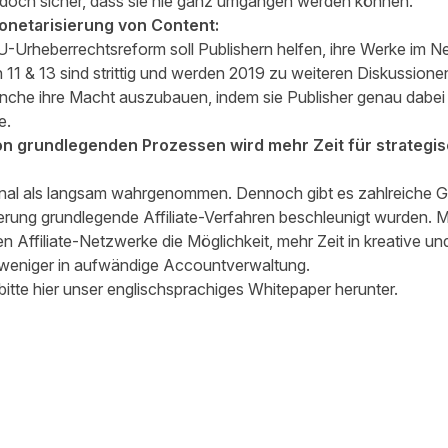
edoch sicher, dass sie nie ganz umgangen werden können.
onetarisierung von Content:
U-Urheberrechtsreform soll Publishern helfen, ihre Werke im Ne
11 & 13 sind strittig und werden 2019 zu weiteren Diskussionen
anche ihre Macht auszubauen, indem sie Publisher genau dabei u
e.
on grundlegenden Prozessen wird mehr Zeit für strateg
Kanal als langsam wahrgenommen. Dennoch gibt es zahlreiche Ge
erung grundlegende Affiliate-Verfahren beschleunigt wurden. M
 Affiliate-Netzwerke die Möglichkeit, mehr Zeit in kreative un
 weniger in aufwändige Accountverwaltung.
bitte hier unser englischsprachiges Whitepaper herunter.
 teilen
edIn teilen