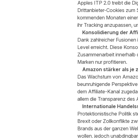
Apples ITP 2.0 treibt die D
Drittanbieter-Cookies zum
kommenden Monaten einen ä
ihr Tracking anzupassen, u
Konsolidierung der Aff
Dank zahlreicher Fusionen i
Level erreicht. Diese Konso
Zusammenarbeit innerhalb d
Marken nur profitieren.
Amazon stärker als je 
Das Wachstum von Amazons 
beunruhigende Perspektive.
dem Affiliate-Kanal zugeda
allem die Transparenz des A
Internationale Handels
Protektionistische Politik 
Brexit oder Zollkonflikte 
Brands aus der ganzen Welt 
wollen, jedoch unabdingbar