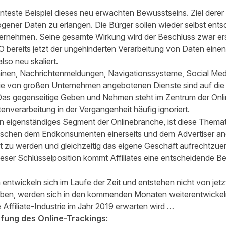
este Beispiel dieses neu erwachten Bewusstseins. Ziel derer is
ener Daten zu erlangen. Die Bürger sollen wieder selbst ent
ternehmen. Seine gesamte Wirkung wird der Beschluss zwar ers
bereits jetzt der ungehinderten Verarbeitung von Daten einen
so neu skaliert.
nen, Nachrichtenmeldungen, Navigationssysteme, Social Med
e von großen Unternehmen angebotenen Dienste sind auf die 
as gegenseitige Geben und Nehmen steht im Zentrum der On
nverarbeitung in der Vergangenheit häufig ignoriert.
, ein eigenständiges Segment der Onlinebranche, ist diese Thema
wischen dem Endkonsumenten einerseits und dem Advertiser an
t zu werden und gleichzeitig das eigene Geschäft aufrechtzuerh
eser Schlüsselposition kommt Affiliates eine entscheidende Be
entwickeln sich im Laufe der Zeit und entstehen nicht von jetz
haben, werden sich in den kommenden Monaten weiterentwicke
Affiliate-Industrie im Jahr 2019 erwarten wird …
ung des Online-Trackings: