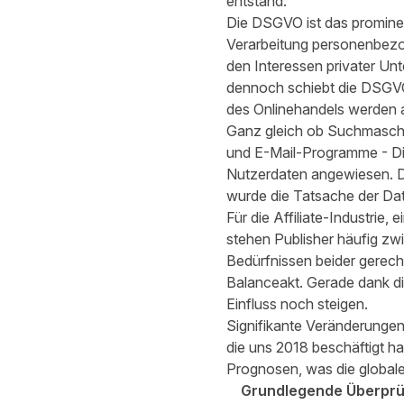
entstand.
Die DSGVO ist das prominent
Verarbeitung personenbezog
den Interessen privater Un
dennoch schiebt die DSGVO 
des Onlinehandels werden al
Ganz gleich ob Suchmaschi
und E-Mail-Programme - Di
Nutzerdaten angewiesen. D
wurde die Tatsache der Date
Für die Affiliate-Industrie
stehen Publisher häufig z
Bedürfnissen beider gerech
Balanceakt. Gerade dank di
Einfluss noch steigen.
Signifikante Veränderungen 
die uns 2018 beschäftigt 
Prognosen, was die globale 
Grundlegende Überprüf