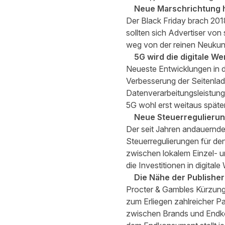
Neue Marschrichtung h
Der Black Friday brach 201
sollten sich Advertiser vo
weg von der reinen Neukun
5G wird die digitale We
Neueste Entwicklungen in d
Verbesserung der Seitenlad
Datenverarbeitungsleistung 
5G wohl erst weitaus später
Neue Steuerregulieru
Der seit Jahren andauernde
Steuerregulierungen für den
zwischen lokalem Einzel- u
die Investitionen in digital
Die Nähe der Publishe
Procter & Gambles Kürzung
zum Erliegen zahlreicher P
zwischen Brands und Endko