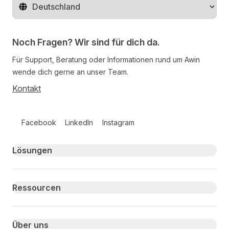
Region ändern
Noch Fragen? Wir sind für dich da.
Für Support, Beratung oder Informationen rund um Awin
wende dich gerne an unser Team.
Kontakt
Follow us on social media
Facebook
LinkedIn
Instagram
Primary footer navigation
Lösungen
Ressourcen
Über uns